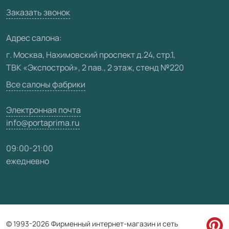
Вакансии
Заказать звонок
Юридическая информация
Медиацентр
Адрес салона:
Видео
г. Москва, Нахимовский проспект д.24, стр.1,
ТВК «Экспострой», 2 пав., 2 этаж, стенд №220
Карта сайта
Все салоны фабрики
Электронная почта
info@portaprima.ru
09:00-21:00
ежедневно
© 1993-2026 Фирменный интернет-магазин и сеть