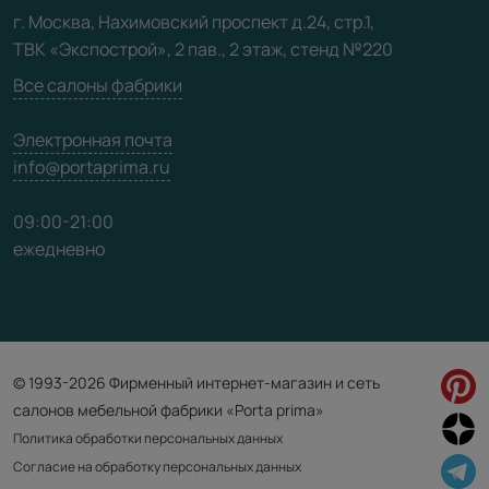
Видео
г. Москва, Нахимовский проспект д.24, стр.1,
ТВК «Экспострой», 2 пав., 2 этаж, стенд №220
Карта сайта
Все салоны фабрики
Электронная почта
info@portaprima.ru
09:00-21:00
ежедневно
© 1993-2026 Фирменный интернет-магазин и сеть
салонов мебельной фабрики «Porta prima»
Политика обработки персональных данных
Согласие на обработку персональных данных