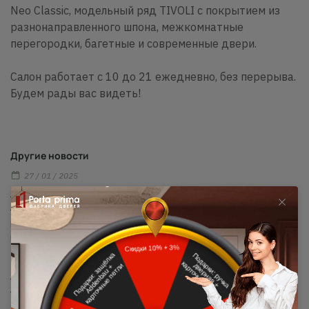
Neo Classic, модельный ряд TIVOLI с покрытием из
разнонаправленного шпона, межкомнатные
перегородки, багетные и современные двери.
Салон работает с 10 до 21 ежедневно, без перерыва.
Будем рады вас видеть!
Другие новости
27 / 01 / 2025
Бесплатный монтаж: победитель делится
впечатлениями!
Мы вновь провели розыгрыш бесплатного монтажа для наших
клиентов 6 января 2025 года.
25 / 12 / 2024
Подарок от Porta prima: профессиональный
монтаж
6 ноября 2024 года состоялся розыгрыш бесплатного монтажа