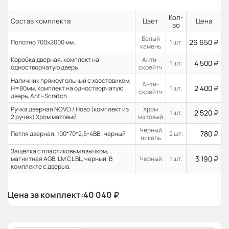
Кол-
Состав комплекта
Цвет
Цена
во
Белый
26 650
₽
Полотно 700x2000 мм.
1 шт.
камень
Коробка дверная. комплект на
Анти-
4 500
₽
1 шт.
одностворчатую дверь
скрейтч
Наличник прямоугольный с хвостовиком,
Анти-
2 400
₽
H=80мм, комплект на одностворчатую
1 шт.
скрейтч
дверь, Anti-Scratch
Ручка дверная NOVO / Ново (комплект из
Хром
2 520
₽
1 шт.
2 ручек) Хром матовый
матовый
Черный
780
₽
Петля дверная, 100*70*2,5-4ВВ , черный
2 шт.
никель
Защелка с пластиковым язычком,
3 190
₽
магнитная AGB, LM CL BL, черный. В
Черный
1 шт.
комплекте с дверью.
Цена за комплект:
40 040
₽