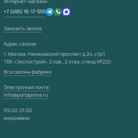
3D-модели
Интернет-магазин
Сертификаты
Отзывы клиентов
+7 (495) 16-17-555
Производство
Техническая информация
Вакансии
Заказать звонок
Юридическая информация
Медиацентр
Адрес салона:
Видео
г. Москва, Нахимовский проспект д.24, стр.1,
ТВК «Экспострой», 2 пав., 2 этаж, стенд №220
Карта сайта
Все салоны фабрики
Электронная почта
info@portaprima.ru
09:00-21:00
ежедневно