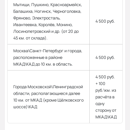
Мытищи, Пушкино, Красноармейск,
Балашиха, Ногинск, Черноголовка,
Фряново, Электросталь,
4 500 руб.
Ивантеевка, Королёв, Монино,
Лосинопетровский и др. (от 20 до
45 км. от склада).
Москва\Санкт-Петербург и города,
расположенные в районе
4 500 руб.
МКАД\КАД до 10 км. в область.
4 500 руб.
+ 100
Города Московской\Ленинградской
руб.\км. из
области, располагающиеся далее
расчёта в
10 км. от МКАД (кроме Щёлковского
одну
шоссе)\КАД
сторону от
МКАД\КАД