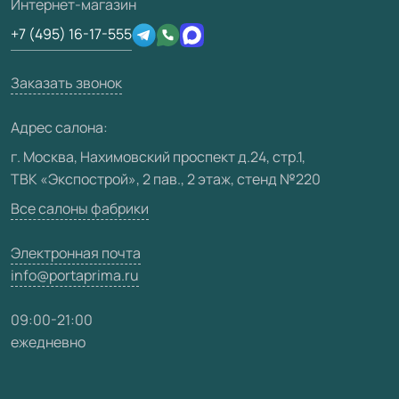
3D-модели
Интернет-магазин
Сертификаты
Отзывы клиентов
+7 (495) 16-17-555
Производство
Техническая информация
Вакансии
Заказать звонок
Юридическая информация
Медиацентр
Адрес салона:
Видео
г. Москва, Нахимовский проспект д.24, стр.1,
ТВК «Экспострой», 2 пав., 2 этаж, стенд №220
Карта сайта
Все салоны фабрики
Электронная почта
info@portaprima.ru
09:00-21:00
ежедневно