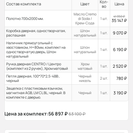
Кол-
Состав комплекта
Цвет
Цена
во
Масло Cremo
41 350
₽
Полотно 700x2000 мм.
di Soda /
1 шт.
35 147
₽
Крем-Сода
Коробка дверная, одностворчатая,
Шпон
9 070
₽
1 шт.
распашная
натуральный
Наличник прямоугольный с
хвостовиком, H=80мм, комплект на
Шпон
6 190
₽
1 шт.
одностворчатую дверь, Шпон
натуральный
натуральный
Ручка дверная CENTRO / Центро
Хром
2 520
₽
1 шт.
(комплект из 2 ручек), Хром матовый
матовый
Петля дверная, 100*70*2,5-4ВВ ,
Черный
780
₽
2 шт.
черный
никель
Защелка с пластиковым язычком,
3 190
₽
магнитная AGB, LM CL BL, черный. В
Черный
1 шт.
комплекте с дверью.
Цена за комплект:
56 897
₽
63 100
₽