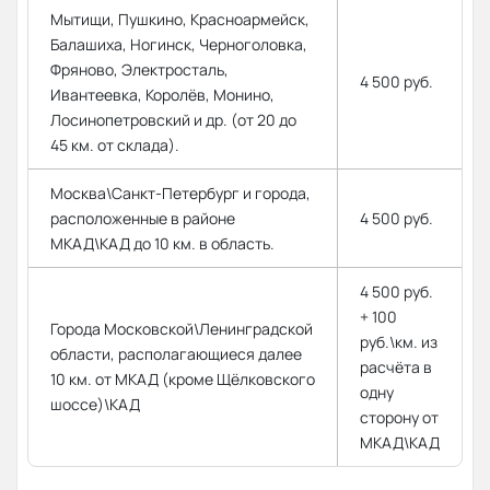
Мытищи, Пушкино, Красноармейск,
Балашиха, Ногинск, Черноголовка,
Фряново, Электросталь,
4 500 руб.
Ивантеевка, Королёв, Монино,
Лосинопетровский и др. (от 20 до
45 км. от склада).
Москва\Санкт-Петербург и города,
расположенные в районе
4 500 руб.
МКАД\КАД до 10 км. в область.
4 500 руб.
+ 100
Города Московской\Ленинградской
руб.\км. из
области, располагающиеся далее
расчёта в
10 км. от МКАД (кроме Щёлковского
одну
шоссе)\КАД
сторону от
МКАД\КАД