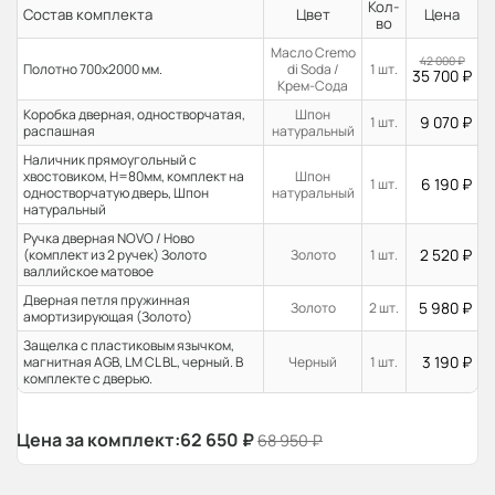
Кол-
Состав комплекта
Цвет
Цена
во
Масло Cremo
42 000
₽
Полотно 700x2000 мм.
di Soda /
1 шт.
35 700
₽
Крем-Сода
Коробка дверная, одностворчатая,
Шпон
9 070
₽
1 шт.
распашная
натуральный
Наличник прямоугольный с
хвостовиком, H=80мм, комплект на
Шпон
6 190
₽
1 шт.
одностворчатую дверь, Шпон
натуральный
натуральный
Ручка дверная NOVO / Ново
2 520
₽
(комплект из 2 ручек) Золото
Золото
1 шт.
валлийское матовое
Дверная петля пружинная
5 980
₽
Золото
2 шт.
амортизирующая (Золото)
Защелка с пластиковым язычком,
3 190
₽
магнитная AGB, LM CL BL, черный. В
Черный
1 шт.
комплекте с дверью.
Цена за комплект:
62 650
₽
68 950
₽