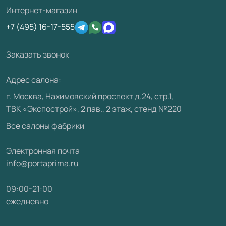
Подготовка проемов
3D-модели
Интернет-магазин
Сертификаты
Отзывы клиентов
+7 (495) 16-17-555
Производство
Техническая информация
Вакансии
Заказать звонок
Юридическая информация
Медиацентр
Адрес салона:
Видео
г. Москва, Нахимовский проспект д.24, стр.1,
ТВК «Экспострой», 2 пав., 2 этаж, стенд №220
Карта сайта
Все салоны фабрики
Электронная почта
info@portaprima.ru
09:00-21:00
ежедневно