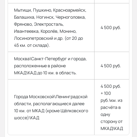
Мытищи, Пушкино, Красноармейск,
Балашиха, Ногинск, Черноголовка,
Фряново, Электросталь,
4 500 руб.
Ивантеевка, Королёв, Монино,
Лосинопетровский и др. (от 20 до
45 км. от склада).
Москва\Санкт-Петербург и города,
расположенные в районе
4 500 руб.
МКАД\КАД до 10 км. в область.
4 500 руб.
+ 100
Города Московской\Ленинградской
руб.\км. из
области, располагающиеся далее
расчёта в
10 км. от МКАД (кроме Щёлковского
одну
шоссе)\КАД
сторону от
МКАД\КАД