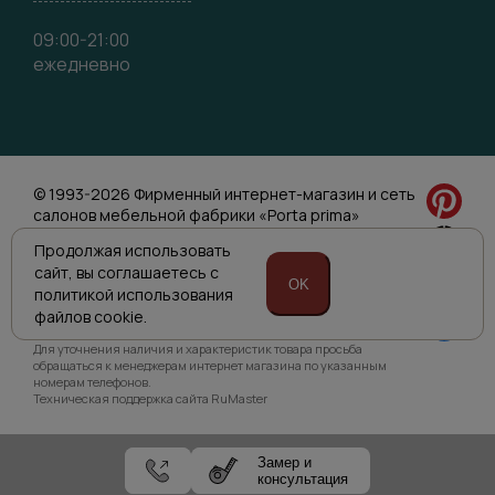
09:00-21:00
ежедневно
© 1993-2026 Фирменный интернет-магазин и сеть
салонов мебельной фабрики «Porta prima»
Политика обработки персональных данных
Продолжая использовать
Согласие на обработку персональных данных
сайт,
вы соглашаетесь с
OK
политикой
использования
файлов cookie.
Приведенная на сайте информация не является публичной
офертой и носит информационно ознакомительный характер.
Для уточнения наличия и характеристик товара просьба
обращаться к менеджерам интернет магазина по указанным
номерам телефонов.
Техническая поддержка сайта RuMaster
Замер и
консультация