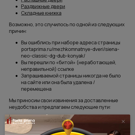
Раздвижные двери
Складные книжка
Возможно, это случилось по одной из следующих
причин:
Вы ошиблись при наборе адреса страницы
portaprima.ru/mezhkomnatnye-dveri/siena-
neo-classic-dg-dub-konyak/
Вы перешли по «битой» (неработающей,
неправильной) ссылке
Запрашиваемой страницы никогда не было
на сайте или она была удалена /
перемещена
Мы приносим свои извинения за доставленные
неудобства и предлагаем следующие пути:
вернуться назад при помощи кнопки
браузера back
проверить правильность написания адреса