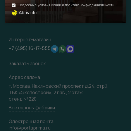
Доставка
Вопрос-ответ
Дизайнерам / архитекторам
О компании
Накладки на дверь
Монтаж
Проекты
Франшизам / дилерам
Контакты
Ремонт дверей
Полезная информация
Скачать материалы
О фабрике
Подготовка проемов
Отзывы клиентов
3D-модели
Сертификаты
Интернет-магазин
Техническая информация
Производство
+7 (495) 16-17-555
Юридическая информация
Вакансии
Заказать звонок
Медиацентр
Видео
Адрес салона:
Карта сайта
г. Москва, Нахимовский проспект д.24, стр.1,
ТВК «Экспострой», 2 пав., 2 этаж,
стенд №220
Все салоны фабрики
Электронная почта
info@portaprima.ru