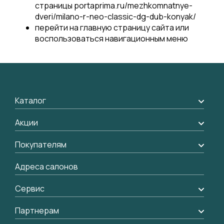
страницы portaprima.ru/mezhkomnatnye-
dveri/milano-r-neo-classic-dg-dub-konyak/
перейти на
главную страницу
сайта или
воспользоваться навигационным меню
Каталог
Межкомнатные двери
Акции
Подбор двери
Акции компании
Покупателям
Межкомнатные перегородки
Доставка
Адреса салонов
Алюминиевые двери
Оплата
Стеновые панели
Сервис
Обмен и возврат
Рейки, баффели, стеллажи
Вызов замерщика
Партнерам
Гарантия
Погонаж