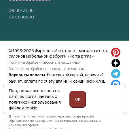
09:00-21:00
ежедневно
© 1993-2026 Фирменный интернет-магазин и сеть
салонов мебельной фабрики «Porta prima»
Политика обработки персональных данных
Согласие на обработку персональных данных
Варианты оплаты
: банковской картой, наличный
расчет, оплата по счету для ИП и юридических лиц,
оплата по ссылке.
Подробнее>>
Продолжая использовать
сайт,
вы соглашаетесь с
OK
политикой
использования
файлов cookie.
Приведенная на сайте информация не является публичной
офертой и носит информационно ознакомительный характер.
Для уточнения наличия и характеристик товара просьба
обращаться к менеджерам интернет магазина по указанным
номерам телефонов.