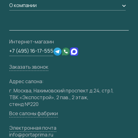
Доставка
Вопрос-ответ
Дизайнерам / архитекторам
О компании
Накладки на дверь
Монтаж
Проекты
Франшизам / дилерам
Контакты
Ремонт дверей
Полезная информация
Скачать материалы
О фабрике
Подготовка проемов
Отзывы клиентов
3D-модели
Сертификаты
Интернет-магазин
Техническая информация
Производство
+7 (495) 16-17-555
Юридическая информация
Вакансии
Заказать звонок
Медиацентр
Видео
Адрес салона:
Карта сайта
г. Москва, Нахимовский проспект д.24, стр.1,
ТВК «Экспострой», 2 пав., 2 этаж,
стенд №220
Все салоны фабрики
Электронная почта
info@portaprima.ru