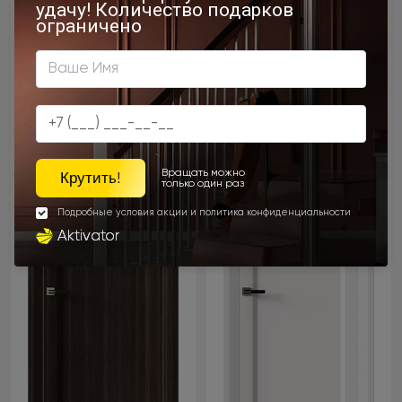
Domenica
Domenica
Neo Classic Decoro /
Neo Classic Decoro /
Доменика Нео Классик
Доменика Нео Классик
Декоро
Декоро
Венге Нуар
Белая ST