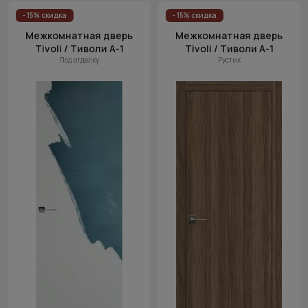
Цена
- 15% скидка
- 15% скидка
(возр.)
Межкомнатная дверь
Межкомнатная дверь
Tivoli / Тиволи А-1
Tivoli / Тиволи А-1
Цена (убыв.)
Под отделку
Рустик
Cначала
новинки
Cначала
скидки