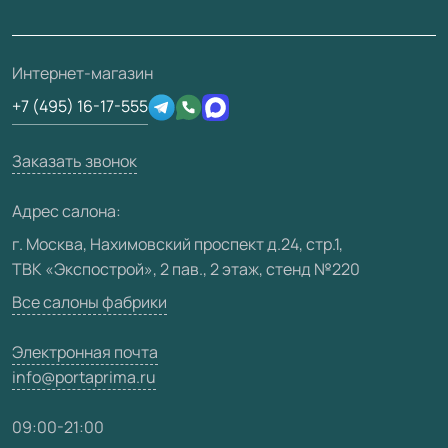
Проекты
Ремонт дверей
Скачать материалы
О фабрике
Полезная информация
Подготовка проемов
3D-модели
Интернет-магазин
Сертификаты
Отзывы клиентов
+7 (495) 16-17-555
Производство
Техническая информация
Вакансии
Заказать звонок
Юридическая информация
Медиацентр
Адрес салона:
Видео
г. Москва, Нахимовский проспект д.24, стр.1,
ТВК «Экспострой», 2 пав., 2 этаж, стенд №220
Карта сайта
Все салоны фабрики
Электронная почта
info@portaprima.ru
09:00-21:00