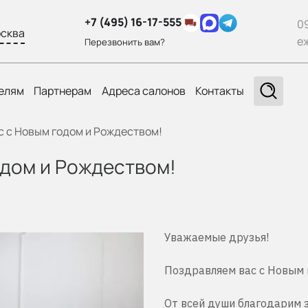
+7 (495) 16-17-555
0
сква
е
Перезвонить вам?
елям
Партнерам
Адреса салонов
Контакты
 с Новым годом и Рождеством!
одом и Рождеством!
Уважаемые друзья!
Поздравляем вас с Новым 
От всей души благодарим 