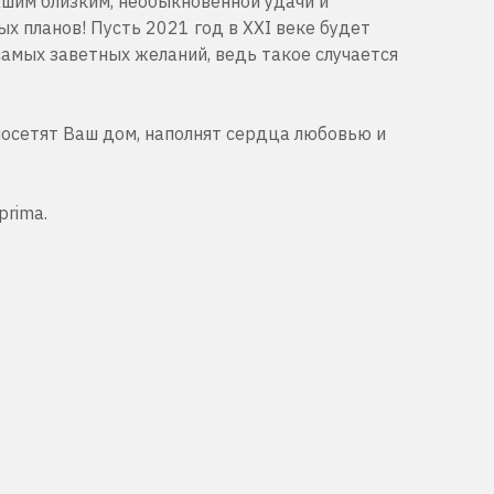
шим близким, необыкновенной удачи и
х планов! Пусть 2021 год в XXI веке будет
самых заветных желаний, ведь такое случается
посетят Ваш дом, наполнят сердца любовью и
prima.