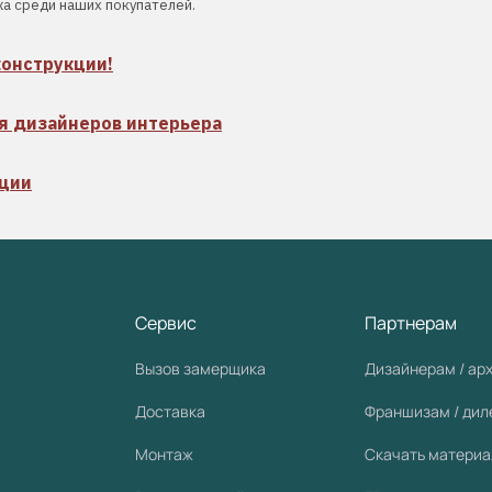
а среди наших покупателей.
конструкции!
я дизайнеров интерьера
кции
Сервис
Партнерам
Вызов замерщика
Дизайнерам / ар
Доставка
Франшизам / ди
Монтаж
Скачать матери