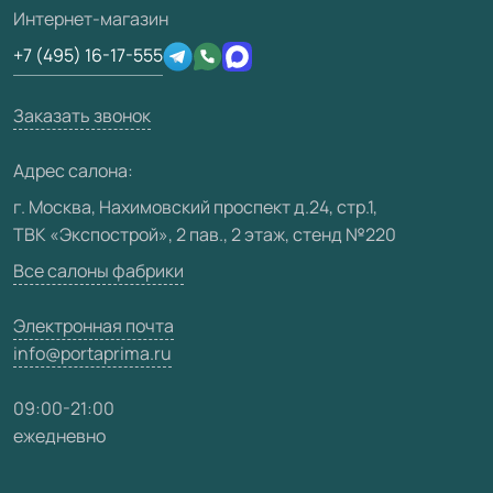
Подготовка проемов
3D-модели
Интернет-магазин
Сертификаты
Отзывы клиентов
+7 (495) 16-17-555
Производство
Техническая информация
Вакансии
Заказать звонок
Юридическая информация
Медиацентр
Адрес салона:
Видео
г. Москва, Нахимовский проспект д.24, стр.1,
ТВК «Экспострой», 2 пав., 2 этаж, стенд №220
Карта сайта
Все салоны фабрики
Электронная почта
info@portaprima.ru
09:00-21:00
ежедневно