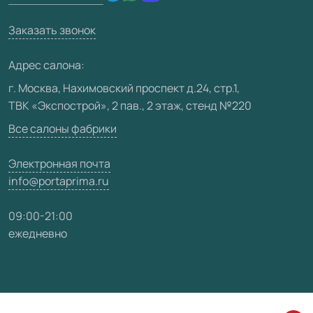
Техническая информация
Вакансии
Заказать звонок
Юридическая информация
Медиацентр
Адрес салона:
Видео
г. Москва, Нахимовский проспект д.24, стр.1,
ТВК «Экспострой», 2 пав., 2 этаж, стенд №220
Карта сайта
Все салоны фабрики
Электронная почта
info@portaprima.ru
09:00-21:00
ежедневно