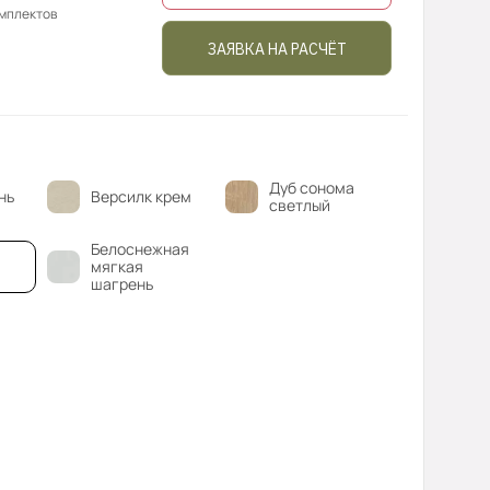
омплектов
ЗАЯВКА НА РАСЧЁТ
Дуб сонома
нь
Версилк крем
светлый
Белоснежная
мягкая
шагрень