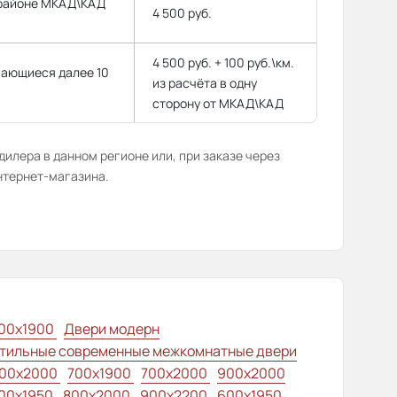
 районе МКАД\КАД
4 500 руб.
4 500 руб. + 100 руб.\км.
гающиеся далее 10
из расчёта в одну
сторону от МКАД\КАД
илера в данном регионе или, при заказе через
нтернет-магазина.
00x1900
Двери модерн
тильные современные межкомнатные двери
00x2000
700x1900
700x2000
900x2000
00х1950
800x2000
900x2200
600x1950