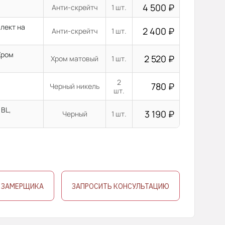
4 500
₽
Анти-скрейтч
1 шт.
лект на
2 400
₽
Анти-скрейтч
1 шт.
Хром
2 520
₽
Хром матовый
1 шт.
2
780
₽
Черный никель
шт.
 BL,
3 190
₽
Черный
1 шт.
 ЗАМЕРЩИКА
ЗАПРОСИТЬ КОНСУЛЬТАЦИЮ