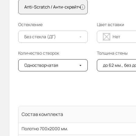
Апti-Sсrаtсh / Анти-скрейтч
i
Остекление
Цвет вставки
Без стекла (ДГ)
Нет
Количество створок
Толщина стены
Одностворчатая
до 62 мм., без 
Состав комплекта
Полотно 700x2000 мм.