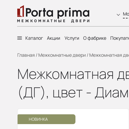
Мо
Каталог
Акции
Услуги
О фабрике
Покупат
Главная
/
Межкомнатные двери
/
Межкомнатная двер
Межкомнатная две
(ДГ), цвет - Диа
НОВИНКА