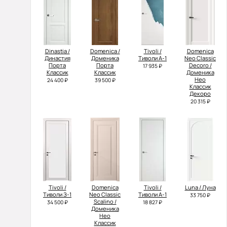
Dinastia /
Domenica /
Tivoli /
Domenica
Династия
Доменика
Тиволи А-1
Neo Classic
Порта
Порта
Decoro /
17 935 ₽
Классик
Классик
Доменика
Нео
24 400 ₽
39 500 ₽
Классик
Декоро
20 315 ₽
Tivoli /
Domenica
Tivoli /
Luna / Луна
Тиволи З-1
Neo Classic
Тиволи А-1
33 750 ₽
Scalino /
34 500 ₽
18 827 ₽
Доменика
Нео
Классик