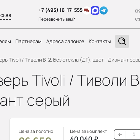
+7 (495) 16-17-555
0
сква
е
Перезвонить вам?
елям
Партнерам
Адреса салонов
Контакты
ь Tivoli / Тиволи В-2, Без стекла (ДГ), цвет - Диамант сер
рь Tivoli / Тиволи В
мант серый
Цена за полотно
Цена за комплект
40 040
₽