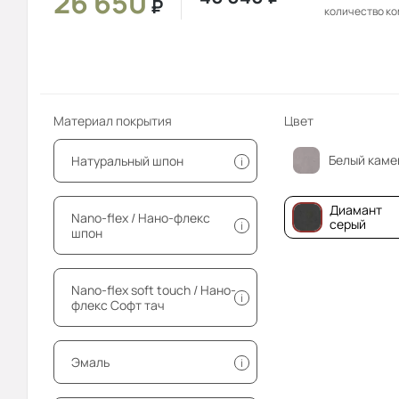
26 650
₽
количество к
Материал покрытия
Цвет
Белый каме
Натуральный шпон
i
Диамант
Nano-flex / Нано-флекс
серый
i
шпон
Nano-flex soft touch / Нано-
i
флекс Софт тач
Эмаль
i