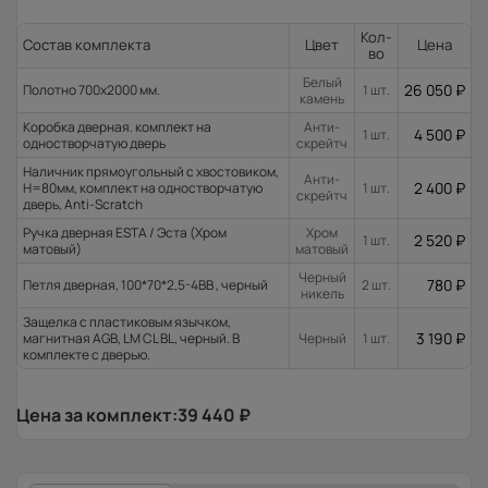
Кол-
Состав комплекта
Цвет
Цена
во
Белый
26 050
₽
Полотно 700x2000 мм.
1 шт.
камень
Коробка дверная. комплект на
Анти-
4 500
₽
1 шт.
одностворчатую дверь
скрейтч
Наличник прямоугольный с хвостовиком,
Анти-
2 400
₽
H=80мм, комплект на одностворчатую
1 шт.
скрейтч
дверь, Anti-Scratch
Ручка дверная ESTA / Эста (Хром
Хром
2 520
₽
1 шт.
матовый)
матовый
Черный
780
₽
Петля дверная, 100*70*2,5-4ВВ , черный
2 шт.
никель
Защелка с пластиковым язычком,
3 190
₽
магнитная AGB, LM CL BL, черный. В
Черный
1 шт.
комплекте с дверью.
Цена за комплект:
39 440
₽