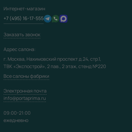
Полезная информация
Подготовка проемов
3D-модели
Интернет-магазин
Сертификаты
Отзывы клиентов
+7 (495) 16-17-555
Производство
Техническая информация
Вакансии
Заказать звонок
Юридическая информация
Медиацентр
Адрес салона:
Видео
г. Москва, Нахимовский проспект д.24, стр.1,
ТВК «Экспострой», 2 пав., 2 этаж, стенд №220
Карта сайта
Все салоны фабрики
Электронная почта
info@portaprima.ru
09:00-21:00
ежедневно