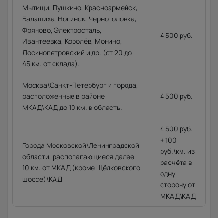
Мытищи, Пушкино, Красноармейск,
Балашиха, Ногинск, Черноголовка,
Фряново, Электросталь,
4 500 руб.
Ивантеевка, Королёв, Монино,
Лосинопетровский и др. (от 20 до
45 км. от склада).
Москва\Санкт-Петербург и города,
расположенные в районе
4 500 руб.
МКАД\КАД до 10 км. в область.
4 500 руб.
+ 100
Города Московской\Ленинградской
руб.\км. из
области, располагающиеся далее
расчёта в
10 км. от МКАД (кроме Щёлковского
одну
шоссе)\КАД
сторону от
МКАД\КАД