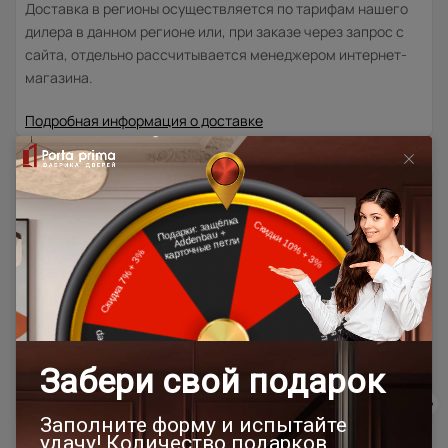
Доставка в регионы осуществляется по тарифам нашего
дилера в данном регионе или, при заказе через запрос с
сайта, отдельно рассчитывается менеджером интернет-
магазина.
Подробная информация о доставке
Товар относится к категориям:
500x1900
Двери модерн
Стильные современные межкомнатные двери
600x2000
700x1900
700x2000
900x2000
800х1950
800x2000
600x1950
1000x2100
800x2400
700x2200
Двери межкомнатные 1000х2000 мм
900x1900
800x2100
900x2300
900x2400
1200x2000
Шампань