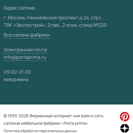
Медиацентр
Адрес салона:
Видео
г. Москва, Нахимовский проспект д.24, стр.1,
ТВК «Экспострой», 2 пав., 2 этаж, стенд №220
Карта сайта
Все салоны фабрики
Электронная почта
info@portaprima.ru
09:00-21:00
ежедневно
© 1993-2026 Фирменный интернет-магазин и сеть
салонов мебельной фабрики «Porta prima»
Политика обработки персональных данных