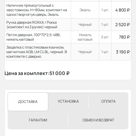
Наличник прямоугольный с
4 800
₽
хвостовиком, H=80мм, комплект на
Эмаль
1 шт.
одностворчатую дверь, Эмаль
Ручка дверная ROKKA / Рокка
2 520
₽
Черный
1 шт.
(комплект из 2 ручек) черный
Петля дверная, 100*70*2,5-4ВВ ,
Никель
780
₽
2 шт.
никель матовый
матовый
Защелка с пластиковым язычком,
3 190
₽
магнитная AGB, LM CL BL, черный. В
Черный
1 шт.
комплекте с дверью.
Цена за комплект:
51 000
₽
УСТАНОВКА
ОПЛАТА
ДОСТАВКА
ГАРАНТИИ
ОБМЕН И ВОЗВРАТ