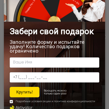
дилера в данном регионе или, при заказе через запрос с
сайта, отдельно рассчитывается менеджером интернет-
магазина.
Подробная информация о доставке
Товар относится к категориям:
500x1900
700x1900
900x2000
Двери Neo Classic Decoro
800x2000
900x2200
1000x2100
700x2200
900x1900
800x2100
900х2500
700x2100
900x2300
900x2400
1200x2000
Шампань
Межкомнатные двери из натурального шпона
Высота 180
Высота 190
Высота 195
Наши преимущества