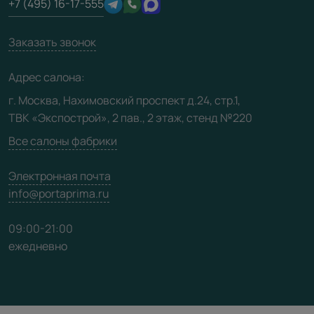
+7 (495) 16-17-555
Производство
Техническая информация
Вакансии
Заказать звонок
Юридическая информация
Медиацентр
Адрес салона:
Видео
г. Москва, Нахимовский проспект д.24, стр.1,
ТВК «Экспострой», 2 пав., 2 этаж, стенд №220
Карта сайта
Все салоны фабрики
Электронная почта
info@portaprima.ru
09:00-21:00
ежедневно