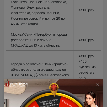
Балашиха, Ногинск, Черноголовка,
Фряново, Электросталь,
4 500 руб.
Ивантеевка, Королёв, Монино,
Лосинопетровский и др. (от 20 до
45 км. от склада).
Москва\Санкт-Петербург и города,
расположенные в районе
4 500 руб.
МКАД\КАД до 10 км. в область.
4 500 руб.
+ 100
Города Московской\Ленинградской
руб.\км. из
области, располагающиеся далее
расчёта в
10 км. от МКАД (кроме Щёлковского
одну
шоссе)\КАД
сторону от
МКАД\КАД
Доставка в регионы осуществляется по тарифам нашего