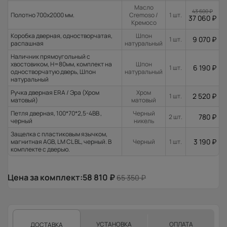
Масло
43 600
₽
Полотно 700x2000 мм.
Cremoso /
1 шт.
37 060
₽
Кремосо
Коробка дверная, одностворчатая,
Шпон
9 070
₽
1 шт.
распашная
натуральный
Наличник прямоугольный с
хвостовиком, H=80мм, комплект на
Шпон
6 190
₽
1 шт.
одностворчатую дверь, Шпон
натуральный
натуральный
Ручка дверная ERA / Эра (Хром
Хром
2 520
₽
1 шт.
матовый)
матовый
Петля дверная, 100*70*2,5-4ВВ ,
Черный
780
₽
2 шт.
черный
никель
Защелка с пластиковым язычком,
3 190
₽
магнитная AGB, LM CL BL, черный. В
Черный
1 шт.
комплекте с дверью.
Цена за комплект:
58 810
₽
65 350
₽
УСТАНОВКА
ОПЛАТА
ДОСТАВКА