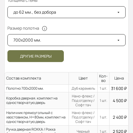
Толщина стены
до 62 мм., без добора
Размер полотна
700x2000 мм.
ДРУГИЕ РАЗМЕРЫ
Кол-
Состав комплекта
Цвет
Цена
во
31 600
₽
Полотно 700x2000 мм.
Дуб карамель
1 шт.
Нано-флекс /
Коробка дверная. комплект на
4 500
₽
Под отделку /
1 шт.
одностворчатую дверь
Софт тач
Наличник прямоугольный с
Нано-флекс /
2 400
₽
хвостовиком, H=80мм, комплект на
Под отделку /
1 шт.
одностворчатую дверь
Софт тач
Ручка дверная ROKKA / Рокка
2 520
₽
Черный
1 шт.