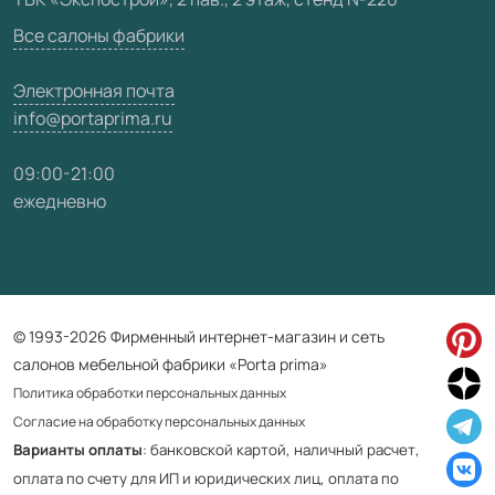
Карта сайта
Все салоны фабрики
Электронная почта
info@portaprima.ru
09:00-21:00
ежедневно
© 1993-2026 Фирменный интернет-магазин и сеть
салонов мебельной фабрики «Porta prima»
Политика обработки персональных данных
Согласие на обработку персональных данных
Варианты оплаты
: банковской картой, наличный расчет,
оплата по счету для ИП и юридических лиц, оплата по