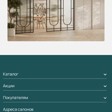
Каталог
Акции
Межкомнатные двери
Подбор двери
Покупателям
Акции компании
Межкомнатные перегородки
Адреса салонов
Доставка