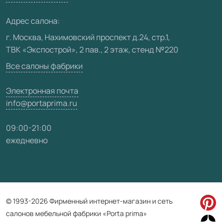
Медиацентр
Адрес салона:
Видео
г. Москва, Нахимовский проспект д.24, стр.1,
ТВК «Экспострой», 2 пав., 2 этаж, стенд №220
Карта сайта
Все салоны фабрики
Электронная почта
info@portaprima.ru
09:00-21:00
ежедневно
© 1993-2026 Фирменный интернет-магазин и сеть
салонов мебельной фабрики «Porta prima»