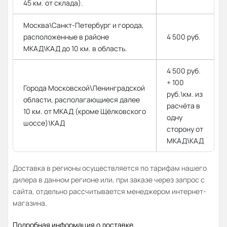
45 км. от склада).
Москва\Санкт-Петербург и города,
расположенные в районе
4 500 руб.
МКАД\КАД до 10 км. в область.
4 500 руб.
+ 100
Города Московской\Ленинградской
руб.\км. из
области, располагающиеся далее
расчёта в
10 км. от МКАД (кроме Щёлковского
одну
шоссе)\КАД
сторону от
МКАД\КАД
Доставка в регионы осуществляется по тарифам нашего
дилера в данном регионе или, при заказе через запрос с
сайта, отдельно рассчитывается менеджером интернет-
магазина.
Подробная информация о доставке