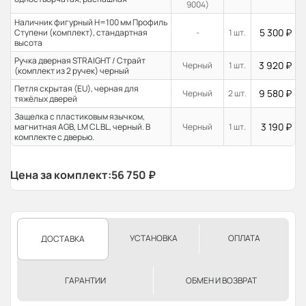
9004)
Наличник фигурный H=100 мм Профиль
5 300
₽
Ступени (комплект), стандартная
-
1 шт.
высота
Ручка дверная STRAIGHT / Страйт
3 920
₽
Черный
1 шт.
(комплект из 2 ручек) черный
Петля скрытая (EU), черная для
9 580
₽
Черный
2 шт.
тяжёлых дверей
Защелка с пластиковым язычком,
3 190
₽
магнитная AGB, LM CL BL, черный. В
Черный
1 шт.
комплекте с дверью.
Цена за комплект:
56 750
₽
УСТАНОВКА
ОПЛАТА
ДОСТАВКА
ГАРАНТИИ
ОБМЕН И ВОЗВРАТ