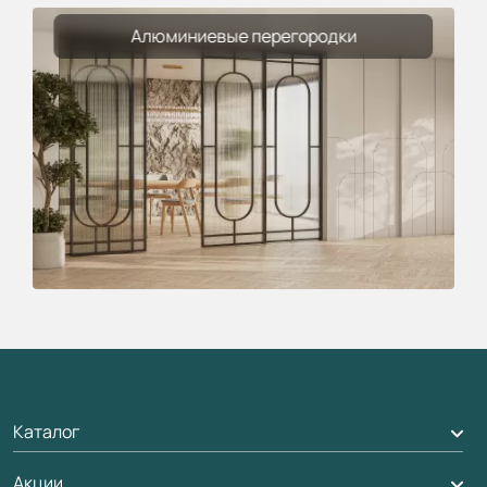
Алюминиевые перегородки
Каталог
Акции
Межкомнатные двери