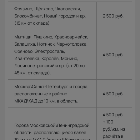
Фрязино, Щёлково, Чкаловская,
Биокомбинат, Новый городок и др.
2 500 руб.
(15 км от склада)
Мытищи, Пушкино, Красноармейск,
Балашиха, Ногинск, Черноголовка,
Фряново, Электросталь,
4 500 руб.
Ивантеевка, Королёв, Монино,
Лосинопетровский и др. (от 20 до
45 км. от склада).
Москва\Санкт-Петербург и города,
расположенные в районе
4 500 руб.
МКАД\КАД до 10 км. в область.
4 500 руб.
+ 100
Города Московской\Ленинградской
руб.\км. из
области, располагающиеся далее
расчёта в
10 км. от МКАД (кроме Щёлковского