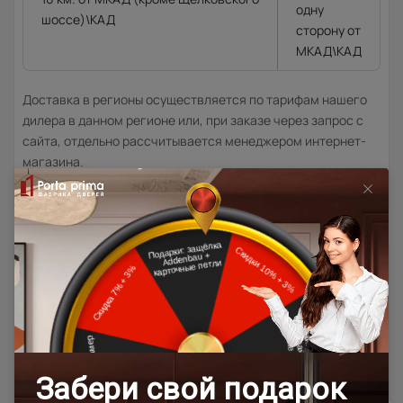
одну
шоссе)\КАД
сторону от
МКАД\КАД
Доставка в регионы осуществляется по тарифам нашего
дилера в данном регионе или, при заказе через запрос с
сайта, отдельно рассчитывается менеджером интернет-
магазина.
Подробная информация о доставке
Товар относится к категориям:
500x1900
Межкомнатные двери 55х190 см
Двери модерн
Стильные современные межкомнатные двери
600x2000
700x1900
700x2000
900x2000
800х1950
800x2000
900x2200
600x1950