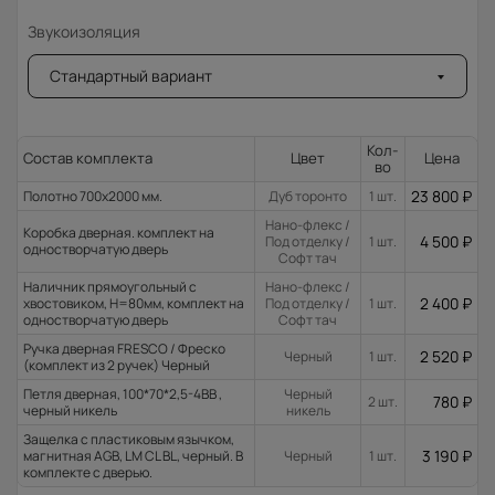
Звукоизоляция
Стандартный вариант
Кол-
Состав комплекта
Цвет
Цена
во
23 800
₽
Полотно 700x2000 мм.
Дуб торонто
1 шт.
Нано-флекс /
Коробка дверная. комплект на
4 500
₽
Под отделку /
1 шт.
одностворчатую дверь
Софт тач
Наличник прямоугольный с
Нано-флекс /
2 400
₽
хвостовиком, H=80мм, комплект на
Под отделку /
1 шт.
одностворчатую дверь
Софт тач
Ручка дверная FRESCO / Фреско
2 520
₽
Черный
1 шт.
(комплект из 2 ручек) Черный
Петля дверная, 100*70*2,5-4ВВ ,
Черный
780
₽
2 шт.
черный никель
никель
Защелка с пластиковым язычком,
3 190
₽
магнитная AGB, LM CL BL, черный. В
Черный
1 шт.
комплекте с дверью.