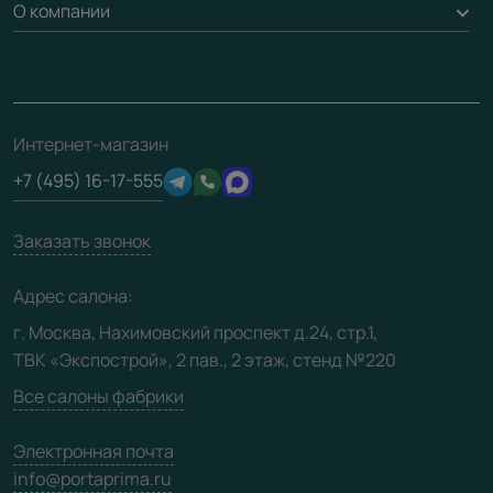
Доставка
О компании
Погонаж
Дизайнерам / архитекторам
Вопрос-ответ
Монтаж
Накладки на дверь
Франшизам / дилерам
Контакты
Проекты
Ремонт дверей
Скачать материалы
О фабрике
Полезная информация
Подготовка проемов
3D-модели
Интернет-магазин
Сертификаты
Отзывы клиентов
+7 (495) 16-17-555
Производство
Техническая информация
Вакансии
Заказать звонок
Юридическая информация
Медиацентр
Адрес салона:
Видео
г. Москва, Нахимовский проспект д.24, стр.1,
ТВК «Экспострой», 2 пав., 2 этаж, стенд №220
Карта сайта
Все салоны фабрики
Электронная почта
info@portaprima.ru