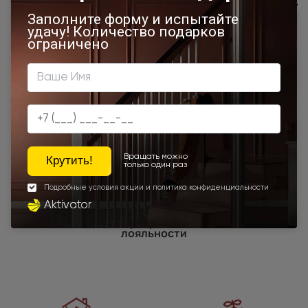
1000x2100
800x2400
700x2200
Двери межкомнатные 1000х2000 мм
900x1900
800x2100
800x2200
900x2300
Наши преимущества
Программы
лояльности