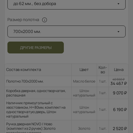
до 62 мм., без добора
Размер полотна
700x2000 мм.
ДРУГИЕ РАЗМЕРЫ
Кол-
Состав комплекта
Цвет
Цена
во
40 550
₽
Полотно 700x2000 мм.
Масло белое
1 шт.
34 467
₽
Коробка дверная, одностворчатая,
Шпон
9 070
₽
1 шт.
распашная
натуральный
Наличник прямоугольный с
хвостовиком, H=80мм, комплект на
Шпон
6 190
₽
1 шт.
одностворчатую дверь, Шпон
натуральный
натуральный
Ручка дверная NOVO / Ново
2 520
₽
(комплект из 2 ручек) Золото
Золото
1 шт.
валлийское матовое