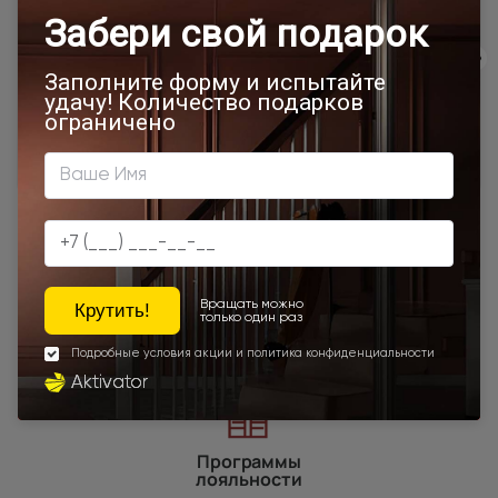
500x1900
700x1900
900x2000
Двери Neo Classic Decoro
800x2000
900x2200
1000x2100
700x2200
900x1900
800x2100
900х2500
700x2100
900x2300
900x2400
1200x2000
Шампань
Межкомнатные двери из натурального шпона
Высота 180
Высота 190
Высота 195
Наши преимущества
Программы
лояльности