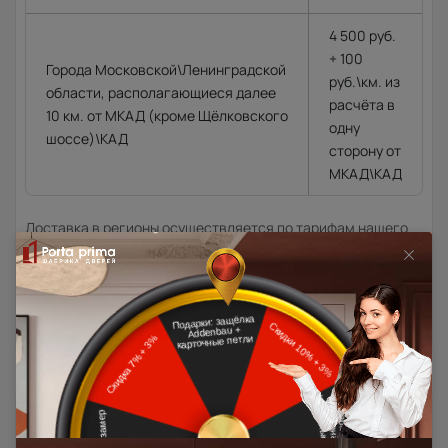
4 500 руб.
+ 100
Города Московской\Ленинградской
руб.\км. из
области, располагающиеся далее
расчёта в
10 км. от МКАД (кроме Щёлковского
одну
шоссе)\КАД
сторону от
МКАД\КАД
Доставка в регионы осуществляется по тарифам нашего
дилера в данном регионе или, при заказе через запрос с
сайта, отдельно рассчитывается менеджером интернет-
магазина.
Подробная информация о доставке
Товар относится к категориям: