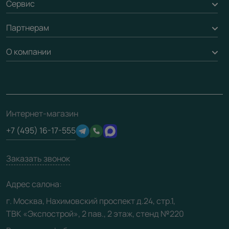
Сервис
Стеновые панели
Обмен и возврат
Партнерам
Вызов замерщика
Рейки, баффели, стеллажи
Гарантия
Доставка
О компании
Погонаж
Дизайнерам / архитекторам
Вопрос-ответ
Монтаж
Накладки на дверь
Франшизам / дилерам
Контакты
Проекты
Ремонт дверей
Скачать материалы
О фабрике
Полезная информация
Подготовка проемов
3D-модели
Интернет-магазин
Сертификаты
Отзывы клиентов
+7 (495) 16-17-555
Производство
Техническая информация
Вакансии
Заказать звонок
Юридическая информация
Медиацентр
Адрес салона:
Видео
г. Москва, Нахимовский проспект д.24, стр.1,
ТВК «Экспострой», 2 пав., 2 этаж, стенд №220
Карта сайта