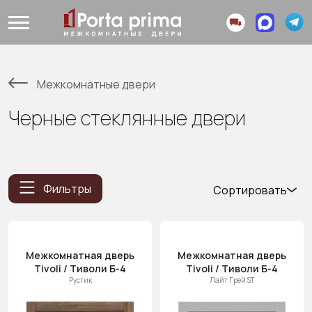
Межкомнатные двери
Черные стеклянные двери
Фильтры
Сортировать
Популярные
Цена
(возр.)
Межкомнатная дверь
Межкомнатная дверь
Tivoli / Тиволи Б-4
Tivoli / Тиволи Б-4
Цена (убыв.)
Рустик
Лайт Грей ST
Cначала
новинки