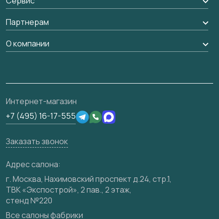
Сервис
Обмен и возврат
Рейки, баффели, стеллажи
Вызов замерщика
Партнерам
Гарантия
Погонаж
Доставка
Вопрос-ответ
Дизайнерам / архитекторам
О компании
Накладки на дверь
Монтаж
Проекты
Франшизам / дилерам
Контакты
Ремонт дверей
Полезная информация
Скачать материалы
О фабрике
Подготовка проемов
Отзывы клиентов
3D-модели
Сертификаты
Интернет-магазин
Техническая информация
Производство
+7 (495) 16-17-555
Юридическая информация
Вакансии
Заказать звонок
Медиацентр
Видео
Адрес салона:
Карта сайта
г. Москва, Нахимовский проспект д.24, стр.1,
ТВК «Экспострой», 2 пав., 2 этаж,
стенд №220
Все салоны фабрики