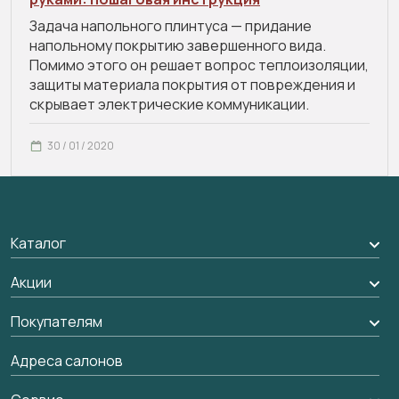
Задача напольного плинтуса — придание
напольному покрытию завершенного вида.
Помимо этого он решает вопрос теплоизоляции,
защиты материала покрытия от повреждения и
скрывает электрические коммуникации.
30 / 01 / 2020
Каталог
Межкомнатные двери
Акции
Подбор двери
Акции компании
Покупателям
Межкомнатные перегородки
Доставка
Адреса салонов
Алюминиевые двери
Оплата
Стеновые панели