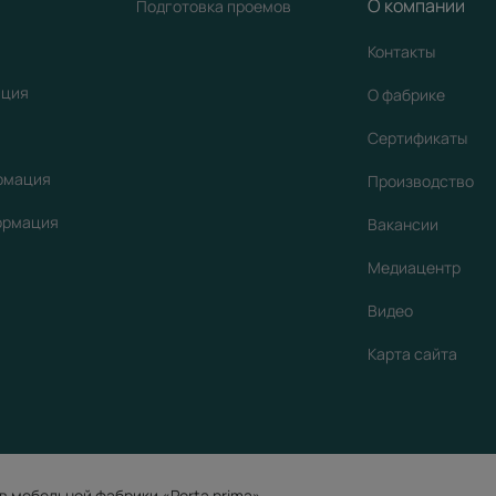
О компании
Подготовка проемов
Контакты
ация
О фабрике
Сертификаты
рмация
Производство
ормация
Вакансии
Медиацентр
Видео
Карта сайта
в мебельной фабрики «Porta prima»