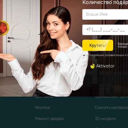
Сервис
Партнерам
Вызов замерщика
Дизайнерам / ар
Доставка
Франшизам / ди
Монтаж
Скачать матери
Ремонт дверей
3D-модели