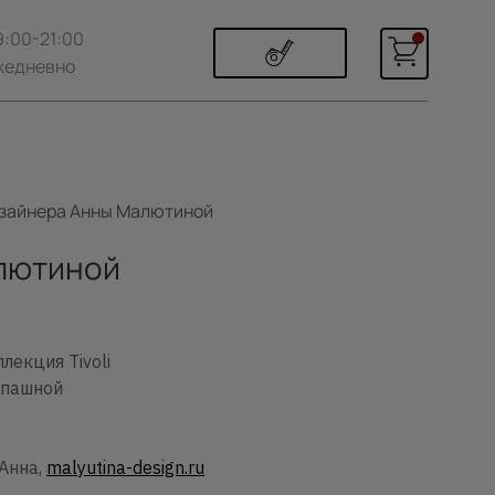
9:00-21:00
жедневно
дизайнера Анны Малютиной
алютиной
лекция Tivoli
спашной
Анна,
malyutina-design.ru