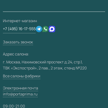
Накладки на дверь
Франшизам / дилерам
Контакты
Проекты
Ремонт дверей
Скачать материалы
О фабрике
Полезная информация
Подготовка проемов
3D-модели
Интернет-магазин
Сертификаты
Отзывы клиентов
+7 (495) 16-17-555
Производство
Техническая информация
Вакансии
Заказать звонок
Юридическая информация
Медиацентр
Адрес салона:
Видео
г. Москва, Нахимовский проспект д.24, стр.1,
ТВК «Экспострой», 2 пав., 2 этаж, стенд №220
Карта сайта
Все салоны фабрики
Электронная почта
info@portaprima.ru
09:00-21:00