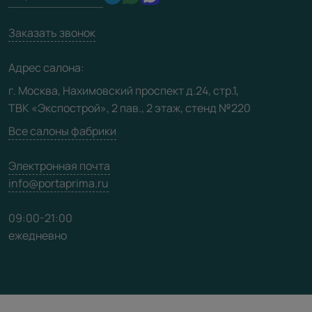
Производство
Техническая информация
Вакансии
Заказать звонок
Юридическая информация
Медиацентр
Адрес салона:
Видео
г. Москва, Нахимовский проспект д.24, стр.1,
ТВК «Экспострой», 2 пав., 2 этаж, стенд №220
Карта сайта
Все салоны фабрики
Электронная почта
info@portaprima.ru
09:00-21:00
ежедневно