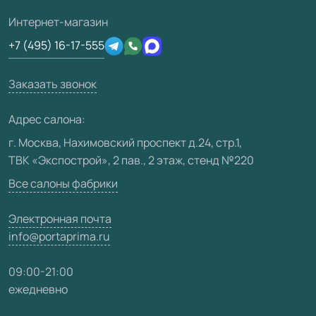
Полезная информация
Подготовка проемов
3D-модели
Интернет-магазин
Сертификаты
Отзывы клиентов
+7 (495) 16-17-555
Производство
Техническая информация
Вакансии
Заказать звонок
Юридическая информация
Медиацентр
Адрес салона:
Видео
г. Москва, Нахимовский проспект д.24, стр.1,
ТВК «Экспострой», 2 пав., 2 этаж, стенд №220
Карта сайта
Все салоны фабрики
Электронная почта
info@portaprima.ru
09:00-21:00
ежедневно