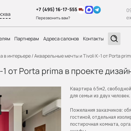
+7 (495) 16-17-555
0
сква
е
Перезвонить вам?
елям
Партнерам
Адреса салонов
Контакты
ma в интерьере
/
Акварельные мечты и Tivoli К-1 от Porta pr
К-1 от Porta prima в проекте диз
Квартира 65м2, свободной
для семьи из двух человек.
Пожелания заказчиков: обя
гостиной, отдельная изоли
постирочная комната, орга