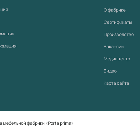
ация
О фабрике
Сертификаты
рмация
Производство
ормация
Вакансии
Медиацентр
Видео
Карта сайта
в мебельной фабрики «Porta prima»