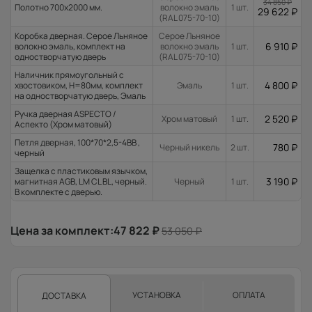
34 850
₽
Полотно 700x2000 мм.
волокно эмаль
1 шт.
29 622
₽
(RAL 075-70-10)
Коробка дверная. Серое Льняное
Серое Льняное
6 910
₽
волокно эмаль, комплект на
волокно эмаль
1 шт.
одностворчатую дверь
(RAL 075-70-10)
Наличник прямоугольный с
4 800
₽
хвостовиком, H=80мм, комплект
Эмаль
1 шт.
на одностворчатую дверь, Эмаль
Ручка дверная ASPECTO /
2 520
₽
Хром матовый
1 шт.
Аспекто (Хром матовый)
Петля дверная, 100*70*2,5-4ВВ ,
780
₽
Черный никель
2 шт.
черный
Защелка с пластиковым язычком,
3 190
₽
магнитная AGB, LM CL BL, черный.
Черный
1 шт.
В комплекте с дверью.
Цена за комплект:
47 822
₽
53 050
₽
УСТАНОВКА
ОПЛАТА
ДОСТАВКА