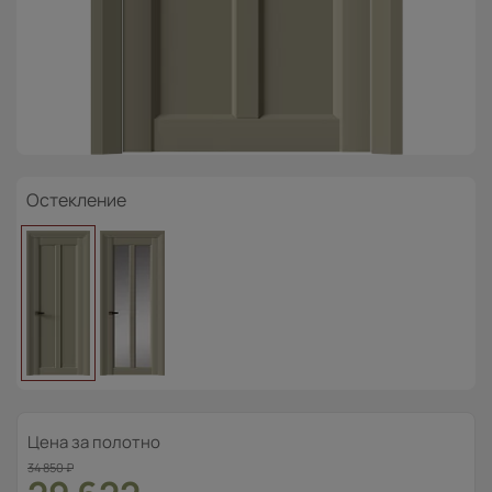
Остекление
Цена за полотно
34 850
₽