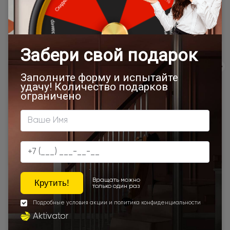
сайта, отдельно рассчитывается менеджером интернет-
магазина.
Подробная информация о доставке
Товар относится к категориям:
500x1900
Межкомнатные двери 55х190 см
700x1900
900x2000
Двери Neo Classic Decoro
800x2000
900x2200
450x2000
650x2000
1000x2100
700x2200
900x1900
800x2100
700x2100
800x2200
900x2300
900x2400
1200x2000
Шампань
Высота 180
Наши преимущества