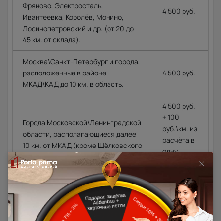
Фряново, Электросталь,
4 500 руб.
Ивантеевка, Королёв, Монино,
Лосинопетровский и др. (от 20 до
45 км. от склада).
Москва\Санкт-Петербург и города,
расположенные в районе
4 500 руб.
МКАД\КАД до 10 км. в область.
4 500 руб.
+ 100
Города Московской\Ленинградской
руб.\км. из
области, располагающиеся далее
расчёта в
10 км. от МКАД (кроме Щёлковского
одну
шоссе)\КАД
сторону от
МКАД\КАД
Доставка в регионы осуществляется по тарифам нашего
дилера в данном регионе или, при заказе через запрос с