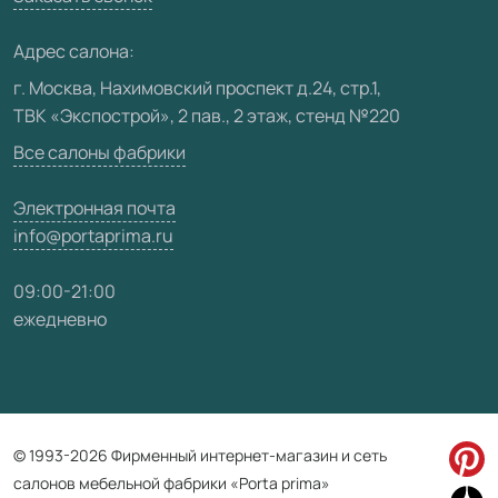
Медиацентр
Адрес салона:
Видео
г. Москва, Нахимовский проспект д.24, стр.1,
ТВК «Экспострой», 2 пав., 2 этаж, стенд №220
Карта сайта
Все салоны фабрики
Электронная почта
info@portaprima.ru
09:00-21:00
ежедневно
© 1993-2026 Фирменный интернет-магазин и сеть
салонов мебельной фабрики «Porta prima»