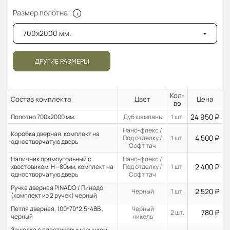
Размер полотна
700x2000 мм.
ДРУГИЕ РАЗМЕРЫ
Кол-
Состав комплекта
Цвет
Цена
во
24 950
₽
Полотно 700x2000 мм.
Дуб шампань
1 шт.
Нано-флекс /
Коробка дверная. комплект на
4 500
₽
Под отделку /
1 шт.
одностворчатую дверь
Софт тач
Наличник прямоугольный с
Нано-флекс /
2 400
₽
хвостовиком, H=80мм, комплект на
Под отделку /
1 шт.
одностворчатую дверь
Софт тач
Ручка дверная PINADO / Пинадо
2 520
₽
Черный
1 шт.
(комплект из 2 ручек) черный
Петля дверная, 100*70*2,5-4ВВ ,
Черный
780
₽
2 шт.
черный
никель
Защелка с пластиковым язычком,