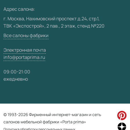
Медиацентр
Адрес салона:
Видео
г. Москва, Нахимовский проспект д.24, стр.1,
ТВК «Экспострой», 2 пав., 2 этаж, стенд №220
Карта сайта
Все салоны фабрики
Электронная почта
info@portaprima.ru
09:00-21:00
ежедневно
© 1993-2026 Фирменный интернет-магазин и сеть
салонов мебельной фабрики «Porta prima»
Политика обработки персональных данных