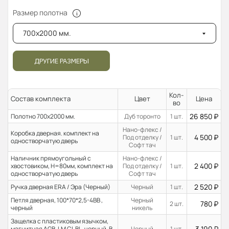
Размер полотна
700x2000 мм.
ДРУГИЕ РАЗМЕРЫ
Кол-
Состав комплекта
Цвет
Цена
во
26 850
₽
Полотно 700x2000 мм.
Дуб торонто
1 шт.
Нано-флекс /
Коробка дверная. комплект на
4 500
₽
Под отделку /
1 шт.
одностворчатую дверь
Софт тач
Наличник прямоугольный с
Нано-флекс /
2 400
₽
хвостовиком, H=80мм, комплект на
Под отделку /
1 шт.
одностворчатую дверь
Софт тач
2 520
₽
Ручка дверная ERA / Эра (Черный)
Черный
1 шт.
Петля дверная, 100*70*2,5-4ВВ ,
Черный
780
₽
2 шт.
черный
никель
Защелка с пластиковым язычком,
3 190
₽
магнитная AGB, LM CL BL, черный. В
Черный
1 шт.