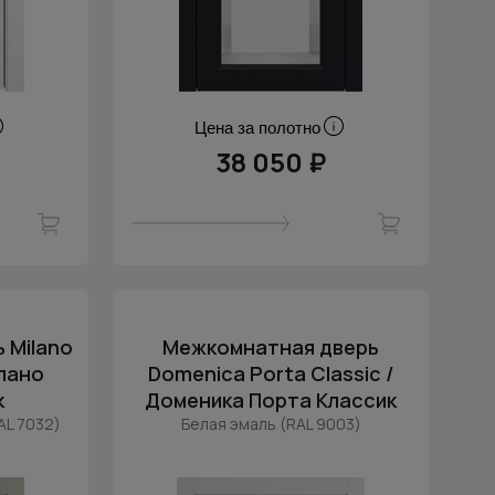
Цена за полотно
38 050 ₽
 Milano
Межкомнатная дверь
илано
Domenica Porta Classic /
к
Доменика Порта Классик
AL 7032)
Белая эмаль (RAL 9003)