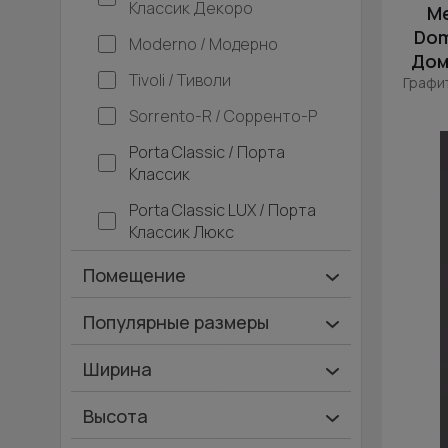
Классик Декоро
М
Dom
Moderno / Модерно
Дом
Tivoli / Тиволи
Графи
Sorrento-R / Сорренто-Р
Porta Classic / Порта
Классик
Porta Classic LUX / Порта
Классик Люкс
Помещение
Ванная и туалет
Популярные размеры
Гардеробная
600х2000
Ширина
Гостинная
700х2000
Ширина 40 см
Высота
Дача
900х2000
Ширина 45 см