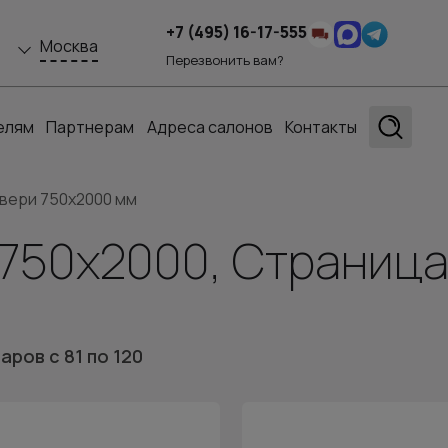
+7 (495) 16-17-555
Москва
Перезвонить вам?
елям
Партнерам
Адреса салонов
Контакты
вери 750x2000 мм
750x2000, Страница
варов
с 81
по 120