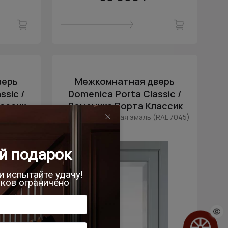
верь
Межкомнатная дверь
ssic /
Domenica Porta Classic /
ассик
Доменика Порта Классик
010)
Серебристо-серая эмаль (RAL 7045)