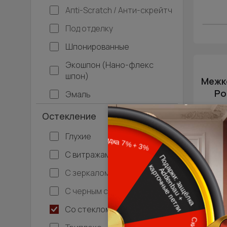
Апti-Sсrаtсh / Анти-скрейтч
Под отделку
Шпонированные
Экошпон (Нано-флекс
шпон)
Межко
Po
Эмаль
Остекление
Графи
Глухие
С витражами
С зеркалом
С черным стеклом
Со стеклом