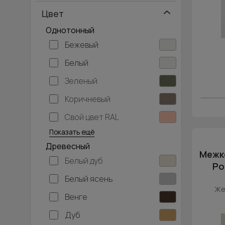
Цвет
Однотонный
Бежевый
Белый
Зеленый
Коричневый
Свой цвет RAL
Серебристый
Серый
Темно-серый
Хаки
Черный
Показать ещё
Древесный
Межко
Белый дуб
Po
Белый ясень
Же
Венге
Дуб