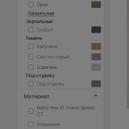
Орех
Серый дуб
Показать ещё
Зеркальный
Графит
Камень
Капучино
Светло-серый
Шампань
Под отделку
Под отделку
Материал
Nano-flex ST / Нано-флекс
СТ
Алюминий