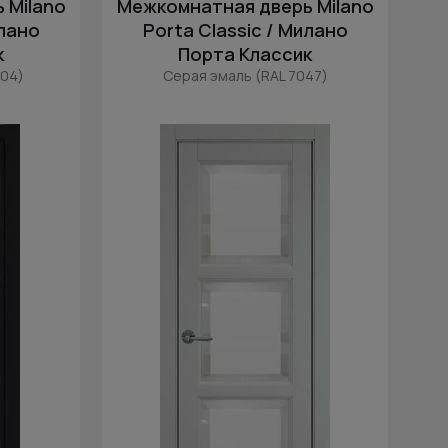
 Milano
Межкомнатная дверь Milano
Цена (убыв.)
илано
Porta Classic / Милано
Cначала новинки
к
Порта Классик
Cначала скидки
004)
Серая эмаль (RAL 7047)