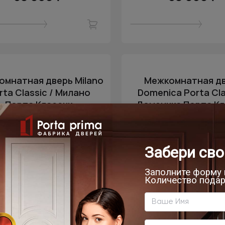
мнатная дверь Milano
Межкомнатная д
rta Classic / Милано
Domenica Porta Cla
Порта Классик
Доменика Порта Кл
тово-серая эмаль (RAL 7024)
Бежевая эмаль (RAL 9