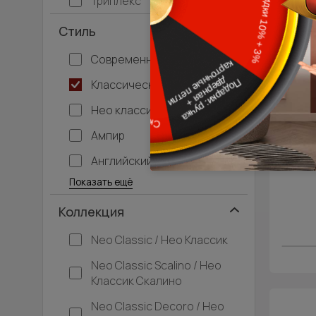
Триплекс
Стиль
Современный
Классический
Нео классика
Ампир
Английский
Багетные
Барокко
Кантри
Крашенные
Лофт
Модерн
Под старину
Прованс
Скандинавский
Современная классика
Хай-тек
Показать ещё
Коллекция
Neo Classic / Нео Классик
Neo Classic Scalino / Нео
Классик Скалино
Neo Classic Decoro / Нео