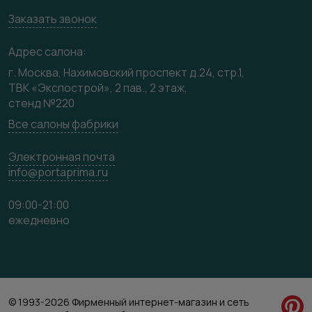
Вакансии
Заказать звонок
Медиацентр
Видео
Адрес салона:
Карта сайта
г. Москва, Нахимовский проспект д.24, стр.1,
ТВК «Экспострой», 2 пав., 2 этаж,
стенд №220
Все салоны фабрики
Электронная почта
info@portaprima.ru
09:00-21:00
ежедневно
© 1993-2026 Фирменный интернет-магазин и сеть