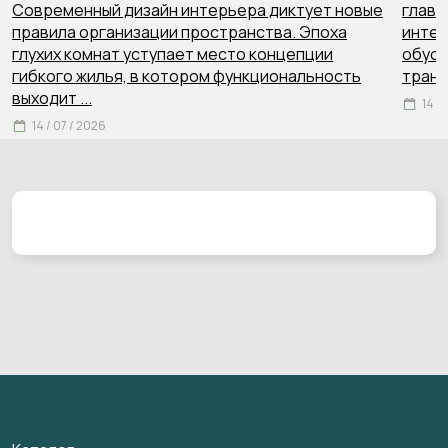
Современный дизайн интерьера диктует новые
главн
правила организации пространства. Эпоха
интер
глухих комнат уступает место концепции
обусл
гибкого жилья, в котором функциональность
тран
выходит
...
14 /
14 / 07 / 2026