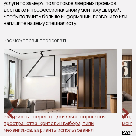
услуги по замеру, подготовке дверных проемов,
доставке и профессиональному монтажу дверей.
Чтобы получить больше информации, позвоните или
напишите нашему специалисту.
Вас может заинтересовать
Раздвижные перегородки для зонирования
Раздв
пространства: критерии выбора, типы
Previous
Next
монта
механизмов, варианты использования
Раздв