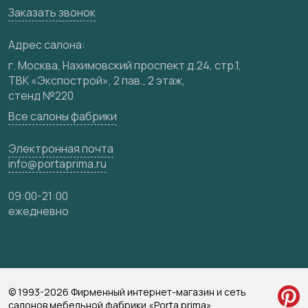
Заказать звонок
Медиацентр
Видео
Адрес салона:
Карта сайта
г. Москва, Нахимовский проспект д.24, стр.1,
ТВК «Экспострой», 2 пав., 2 этаж,
стенд №220
Все салоны фабрики
Электронная почта
info@portaprima.ru
09:00-21:00
ежедневно
© 1993-2026 Фирменный интернет-магазин и сеть
салонов мебельной фабрики «Porta prima»