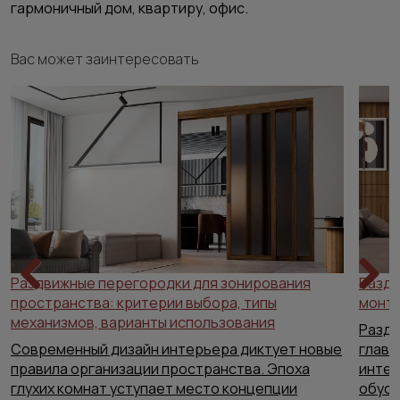
гармоничный дом, квартиру, офис.
Вас может заинтересовать
Раздвижные перегородки для зонирования
Раздв
пространства: критерии выбора, типы
Previous
Next
монта
механизмов, варианты использования
Раздв
Современный дизайн интерьера диктует новые
главн
правила организации пространства. Эпоха
интер
глухих комнат уступает место концепции
обусл