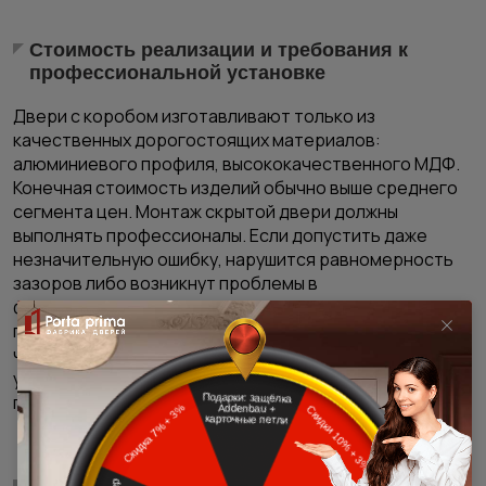
Стоимость реализации и требования к
профессиональной установке
Двери с коробом изготавливают только из
качественных дорогостоящих материалов:
алюминиевого профиля, высококачественного МДФ.
Конечная стоимость изделий обычно выше среднего
сегмента цен. Монтаж скрытой двери должны
выполнять профессионалы. Если допустить даже
незначительную ошибку, нарушится равномерность
зазоров либо возникнут проблемы в
функционировании механизма. Проем
подготавливается под установку короба еще на
черновой стадии ремонта. Если ремонтные работы
уже закончены, потребуется серьезная сложная
переделка.