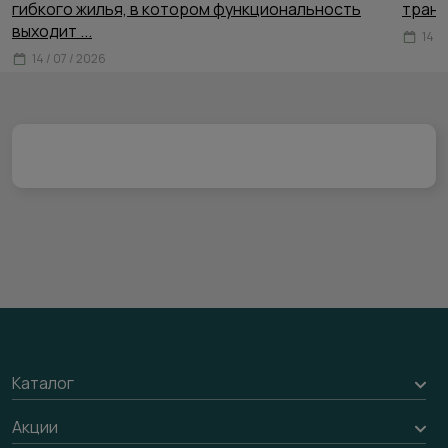
гибкого жилья, в котором функциональность
тран
выходит
...
14 /
14 / 07 / 2026
Каталог
Межкомнатные двери
Акции