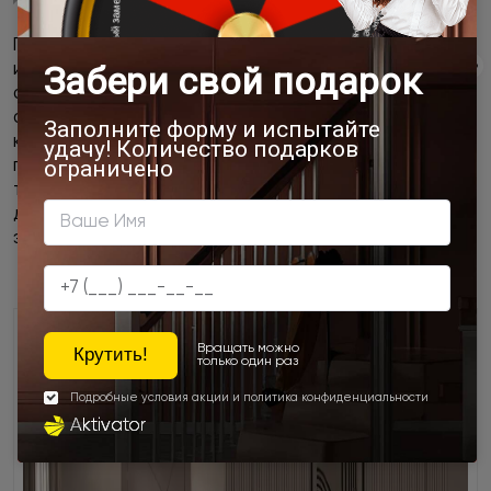
Конструктивные и технические ограничения
Полотно скрытой двери под покраску стандартно
изготавливается толщиной в 4-6 см. Если стенка в
области проема толще, то с обратной стороны
создается видимость «ступени». Тогда при установке
конструкции ее нужно будет выравнивать. Дверная
поверхность интегрируется в стеновую плоскость
только по той стороне, где нанесена отделка. Из
другой комнаты ее вид может быть менее
эстетичным.