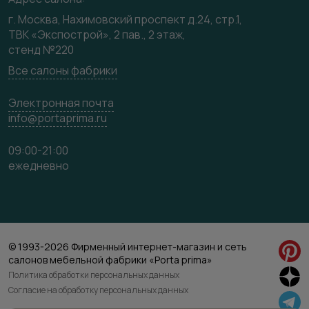
Карта сайта
г. Москва, Нахимовский проспект д.24, стр.1,
ТВК «Экспострой», 2 пав., 2 этаж,
стенд №220
Все салоны фабрики
Электронная почта
info@portaprima.ru
09:00-21:00
ежедневно
© 1993-2026 Фирменный интернет-магазин и сеть
салонов мебельной фабрики «Porta prima»
Политика обработки персональных данных
Согласие на обработку персональных данных