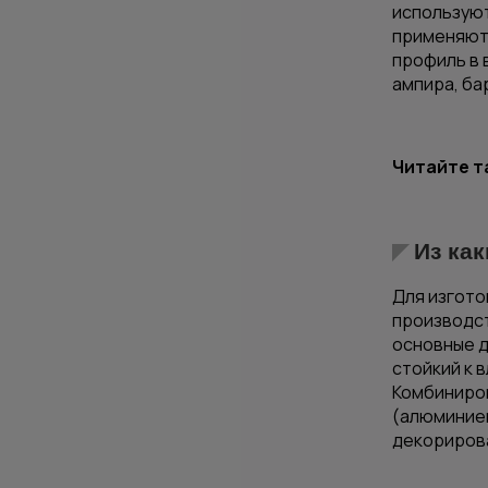
используют
применяют,
профиль в 
ампира, ба
Читайте т
Из ка
Для изгото
производст
основные д
стойкий к 
Комбиниров
(алюминиев
декорирова