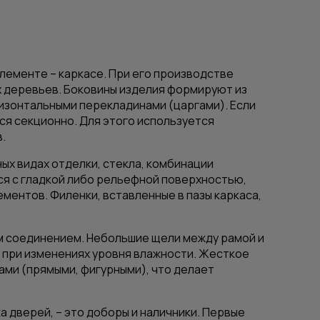
лементе – каркасе. При его производстве
х деревьев. Боковины изделия формируют из
ризонтальными перекладинами (царгами). Если
ся секционно. Для этого используется
.
ых видах отделки, стекла, комбинации
ся с гладкой либо рельефной поверхностью,
ментов. Филенки, вставленные в пазы каркаса,
м соединением. Небольшие щели между рамой и
 при изменениях уровня влажности. Жесткое
ми (прямыми, фигурными), что делает
дверей, – это доборы и наличники. Первые