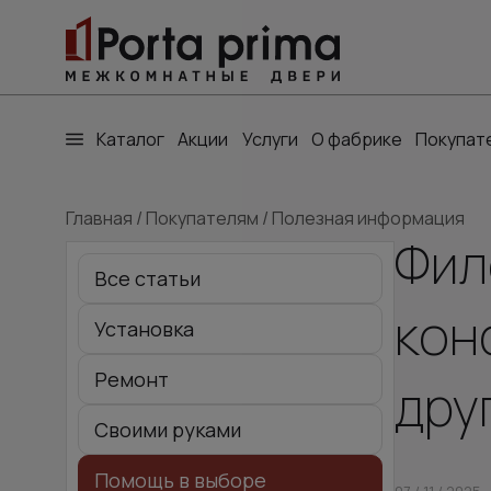
Каталог
Акции
Услуги
О фабрике
Покупат
Главная
/
Покупателям
/
Полезная информация
Фил
Все статьи
кон
Установка
Ремонт
дру
Своими руками
Помощь в выборе