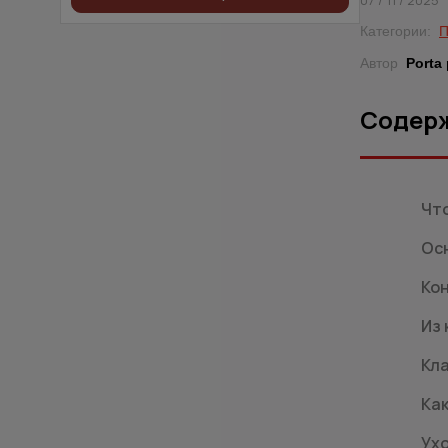
07 / 11 / 2025
Категории:
П
Автор
Porta
Содер
Что
Ос
Кон
Из
Кл
Ка
Ухо