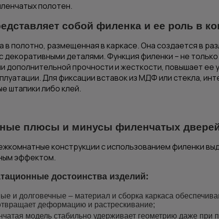
ленчатых полотен.
редставляет собой филенка и ее роль в к
а в
полотно
, размещенная в каркасе. Она создается в раз
с декоративными деталями. Функция филенки – не только
и дополнительной прочности и жесткости, повышает ее 
плуатации. Для фиксации вставок из МДФ или
стекла
, ин
е штапики либо клей.
ные плюсы и минусы филенчатых двере
ежкомнатные конструкции с использованием филенки вы
ным эффектом.
тационные достоинства изделий:
ые и долговечные – материал и сборка каркаса обеспечива
твращает деформацию и растрескивание;
чатая модель стабильно удерживает геометрию даже при п