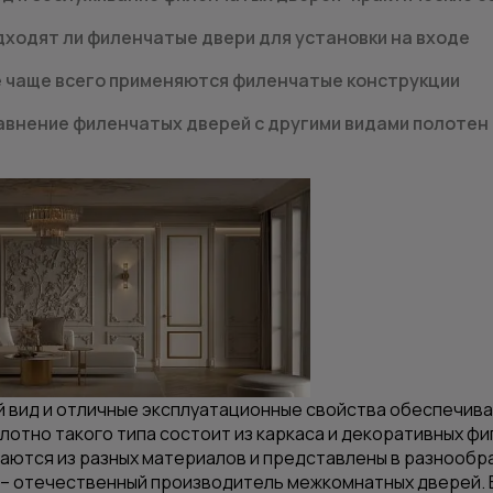
ходят ли филенчатые двери для установки на входе
е чаще всего применяются филенчатые конструкции
авнение филенчатых дверей с другими видами полотен
 вид и отличные эксплуатационные свойства обеспечив
олотно такого типа состоит из каркаса и декоративных ф
аются из разных материалов и представлены в разнообр
– отечественный производитель межкомнатных дверей. В