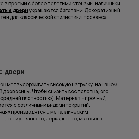
е в проемы с более толстыми стенами. Наличники
атые двери
украшаются багетами. Декоративный
тен для классической стилистики, прованса,
е двери
он мог выдерживать высокую нагрузку. На нашем
 древесины. Чтобы снизить вес полотна, его
средней плотностью). Материал – прочный,
ается с различными видами покрытий.
чаях производятся с металлическим
о, тонированного, зеркального, матового,