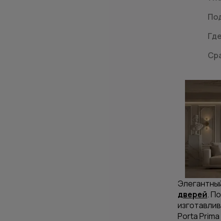
Под
Гд
Ср
Элегантный
дверей
. П
изготавлив
Porta Prima