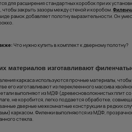
ся для расширения стандартных коробок при их установк
 чтобы закрыть зазоры между стеной и коробом.
Филенч
виде рамок добавляет полотну выразительности. Он умес
рокко.
акже:
Что нужно купить в комплект к дверному полотну?
ких материалов изготавливают филенчаты
вления каркаса используются прочные материалы, чтобы 
ве его изготавливают из переклеенного массива хвойной
етали выполняют из МДФ (древесноволокнистых плит со 
влаге, не коробится, легко поддается обработке, совмещ
анные дверные межкомнатные конструкции в редких слу
ым) каркасом. Филенки выполняются из МДФ, прозрачног
нного стекла.