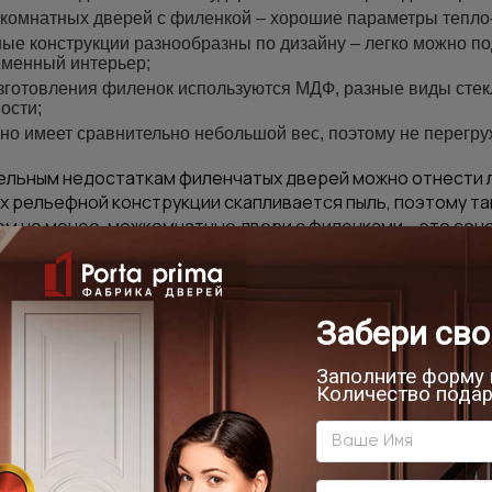
комнатных дверей с филенкой – хорошие параметры тепло
ые конструкции разнообразны по дизайну – легко можно по
менный интерьер;
зготовления филенок используются
МДФ
, разные виды стек
ости;
но имеет сравнительно небольшой вес, поэтому не перегруж
ельным недостаткам филенчатых дверей можно отнести л
х рельефной конструкции скапливается пыль, поэтому та
ем не менее, межкомнатные двери с филенками – это соч
 их универсальным вариантом для использования в поме