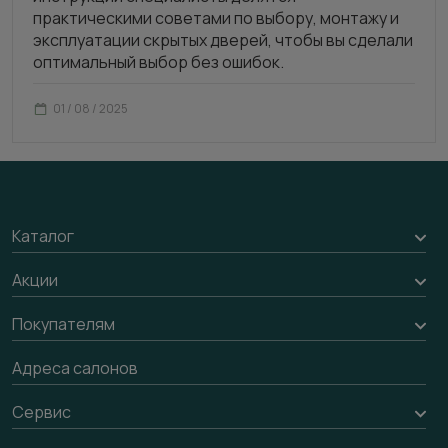
практическими советами по выбору, монтажу и
эксплуатации скрытых дверей, чтобы вы сделали
оптимальный выбор без ошибок.
01 / 08 / 2025
Каталог
Межкомнатные двери
Акции
Подбор двери
Акции компании
Покупателям
Межкомнатные перегородки
Доставка
Адреса салонов
Алюминиевые двери
Оплата
Стеновые панели
Сервис
Обмен и возврат
Рейки, баффели, стеллажи