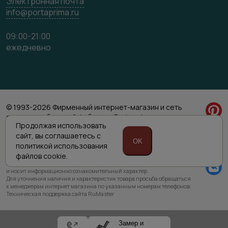
Электронная почта
info@portaprima.ru
09:00-21:00
ежедневно
© 1993-2026 Фирменный интернет-магазин и сеть
салонов мебельной фабрики «Porta prima»
Продолжая использовать
Политика обработки персональных данных
сайт,
вы соглашаетесь с
Согласие на обработку персональных данных
OK
политикой
использования
файлов cookie.
Приведенная на сайте информация не является публичной офертой
и носит информационно ознакомительный характер.
Для уточнения наличия и характеристик товара просьба обращаться
к менеджерам интернет магазина по указанным номерам телефонов.
Техническая поддержка сайта RuMaster
Замер и