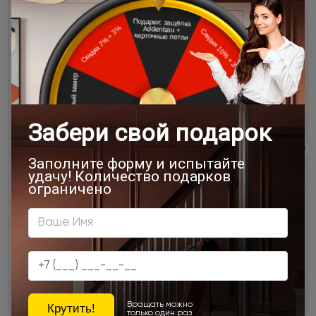
Раздвижные двери в ванной и туалете:
практичность, безопасность и особенности
установки
Раздвижные двери для ванной и туалета —
удобное решение для экономии пространства и
повышения безопасности. В статье разобраны
плюсы и минусы конструкций, требования к
установке и важные нюансы эксплуатации во
влажных помещениях.
17 / 02 / 2026