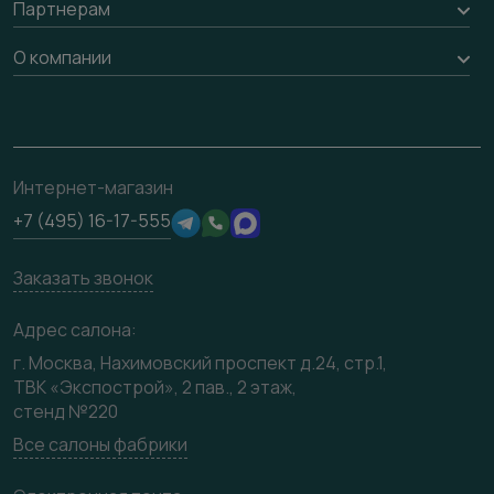
Вызов замерщика
Партнерам
Гарантия
Погонаж
Доставка
Вопрос-ответ
Дизайнерам / архитекторам
О компании
Накладки на дверь
Монтаж
Проекты
Франшизам / дилерам
Контакты
Ремонт дверей
Полезная информация
Скачать материалы
О фабрике
Подготовка проемов
Отзывы клиентов
3D-модели
Сертификаты
Интернет-магазин
Техническая информация
Производство
+7 (495) 16-17-555
Юридическая информация
Вакансии
Заказать звонок
Медиацентр
Видео
Адрес салона:
Карта сайта
г. Москва, Нахимовский проспект д.24, стр.1,
ТВК «Экспострой», 2 пав., 2 этаж,
стенд №220
Все салоны фабрики