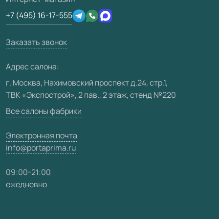
Сертификаты
Отзывы клиентов
+7 (495) 16-17-555
Производство
Техническая информация
Вакансии
Заказать звонок
Юридическая информация
Медиацентр
Адрес салона:
Видео
г. Москва, Нахимовский проспект д.24, стр.1,
ТВК «Экспострой», 2 пав., 2 этаж, стенд №220
Карта сайта
Все салоны фабрики
Электронная почта
info@portaprima.ru
09:00-21:00
ежедневно