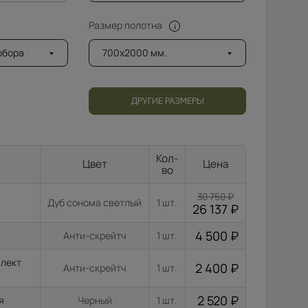
Размер полотна
добора
700x2000 мм.
ДРУГИЕ РАЗМЕРЫ
Кол-
Цвет
Цена
во
30 750
₽
Дуб сонома светлый
1 шт.
26 137
₽
4 500
₽
Анти-скрейтч
1 шт.
плект
2 400
₽
Анти-скрейтч
1 шт.
2 520
₽
я
Черный
1 шт.