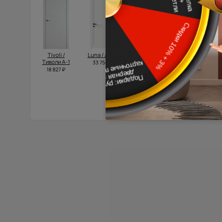
Tivoli /
Luna / Луна
Domenica
Tivoli /
Тиволи А-1
Neo Classic
Тиволи А-1
33 750 ₽
Decoro /
18 827 ₽
17 935 ₽
Доменика
Нео
Классик
Декоро
20 315 ₽