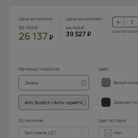
Цена за полотно
Цена за комплект
30 750
₽
44 140
₽
количество к
26 137
39 527
₽
₽
Материал покрытия
Цвет
Белый каме
Эмаль
i
Диамант се
Апti-Sсrаtсh / Анти-скрейтч
i
Остекление
Цвет вставки
Без стекла (ДГ)
Нет