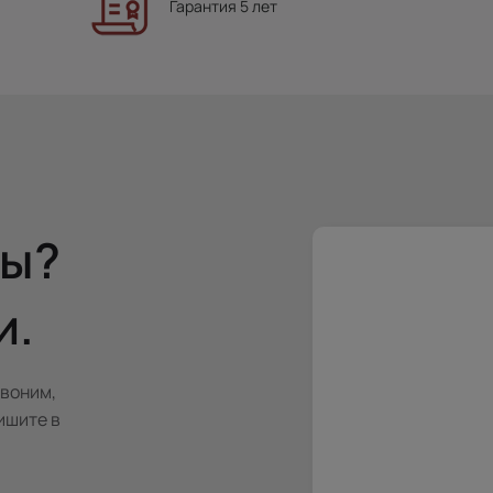
Гарантия 5 лет
сы?
и.
звоним,
ишите в