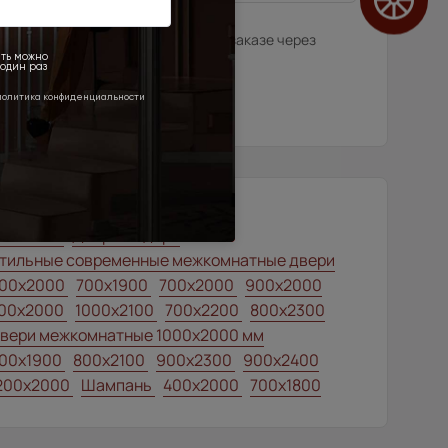
илера в данном регионе или, при заказе через
нтернет-магазина.
00x1900
Двери модерн
тильные современные межкомнатные двери
00x2000
700x1900
700x2000
900x2000
00x2000
1000x2100
700x2200
800x2300
вери межкомнатные 1000х2000 мм
00x1900
800x2100
900x2300
900x2400
200x2000
Шампань
400x2000
700x1800