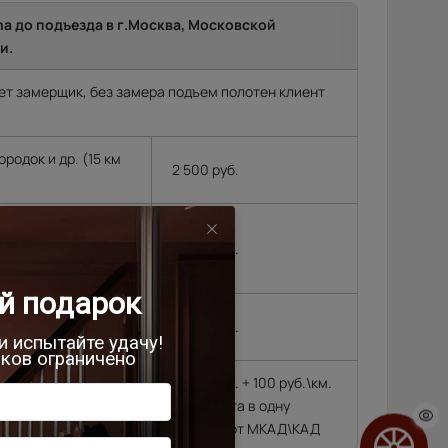
ma до подъезда в г.Москва, Московской
и.
т замерщик, без замера подъем полотен клиент
родок и др. (15 км
2 500 руб.
, Черноголовка,
,
4 500 руб.
 районе МКАД\КАД
4 500 руб.
4 500 руб. + 100 руб.\км.
гающиеся далее 10
из расчёта в одну
сторону от МКАД\КАД