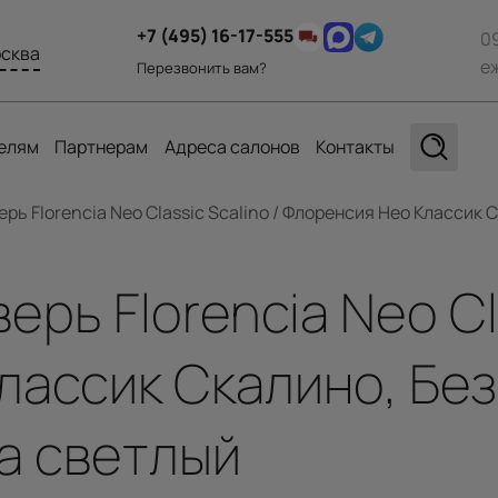
+7 (495) 16-17-555
0
сква
е
Перезвонить вам?
елям
Партнерам
Адреса салонов
Контакты
ь Florencia Neo Classic Scalino / Флоренсия Нео Классик С
ь Florencia Neo Cla
ассик Скалино, Без 
а светлый