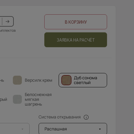
В КОРЗИНУ
омплектов
ЗАЯВКА НА РАСЧЁТ
Дуб сонома
нь
Версилк крем
светлый
Белоснежная
рый
мягкая
шагрень
Система открывания
Распашная