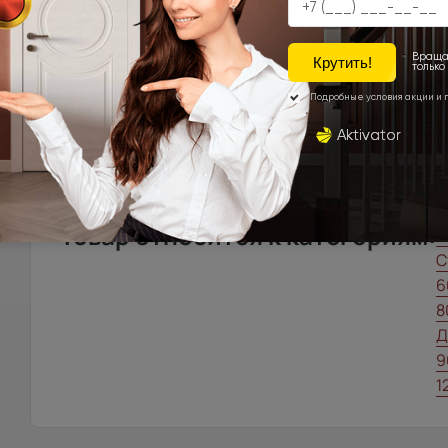
Доставка в регионы осуществляется по тарифам нашего д
запрос с сайта, отдельно рассчитывается менеджером и
Подробная информация о доставке
Товар относится к категориям:
5
С
6
8
Д
9
1