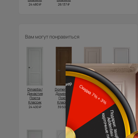
24 480 ₽
26 137 ₽
Вам могут понравиться
Dinastia /
Domenica /
Domenica
Tivoli /
Династия
Доменика
Neo Classic
Тиволи З-1
Порта
Порта
Scalino /
34 500 ₽
Классик
Классик
Доменика
Нео
24 400 ₽
39 500 ₽
Классик
Скалино
28 305 ₽