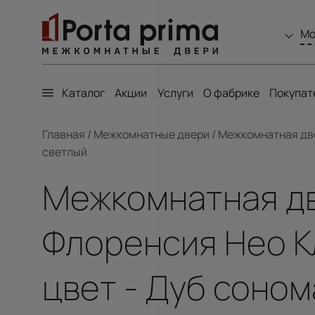
Мо
Каталог
Акции
Услуги
О фабрике
Покупат
Главная
/
Межкомнатные двери
/
Межкомнатная двер
светлый
Межкомнатная двер
Флоренсия Нео Кл
цвет - Дуб соном