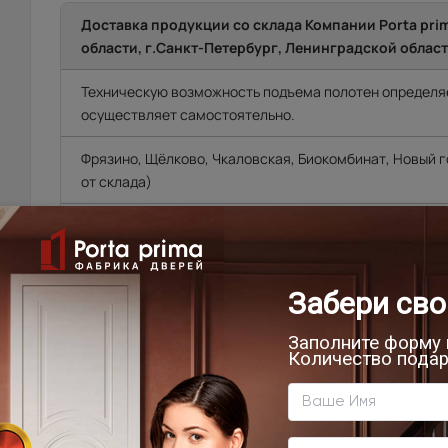
Доставка продукции со склада Компании Porta pri
области, г.Санкт-Петербург, Ленинградской област
Техническую возможность подъема полотен определяе
осуществляет самостоятельно.
Фрязино, Щёлково, Чкаловская, Биокомбинат, Новый го
от склада)
Мытищи, Пушкино, Красноармейск, Балашиха, Ногинск
Фряново, Электросталь, Ивантеевка, Королёв, Монино
Лосинопетровский и др. (от 20 до 45 км. от склада).
Москва\Санкт-Петербург и города, расположенные в
до 10 км. в область.
Города Московской\Ленинградской области, распола
км. от МКАД (кроме Щёлковского шоссе)\КАД