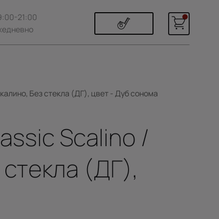
9:00-21:00
жедневно
калино, Без стекла (ДГ), цвет - Дуб сонома
ssic Scalino /
стекла (ДГ),