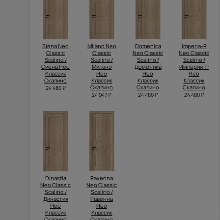
Siena Neo
Milano Neo
Domenica
Imperia-R
Classic
Classic
Neo Classic
Neo Classic
Scalino /
Scalino /
Scalino /
Scalino /
Сиена Нео
Милано
Доменика
Империя-Р
Классик
Нео
Нео
Нео
Скалино
Классик
Классик
Классик
Скалино
Скалино
Скалино
24 480 ₽
24 947 ₽
24 480 ₽
24 480 ₽
Dinastia
Ravenna
Neo Classic
Neo Classic
Scalino /
Scalino /
Династия
Равенна
Нео
Нео
Классик
Классик
Скалино
Скалино