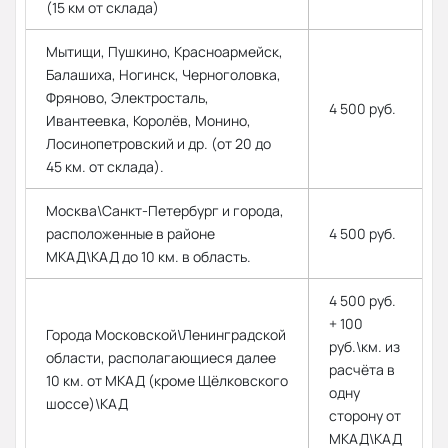
(15 км от склада)
Мытищи, Пушкино, Красноармейск,
Балашиха, Ногинск, Черноголовка,
Фряново, Электросталь,
4 500 руб.
Ивантеевка, Королёв, Монино,
Лосинопетровский и др. (от 20 до
45 км. от склада).
Москва\Санкт-Петербург и города,
расположенные в районе
4 500 руб.
МКАД\КАД до 10 км. в область.
4 500 руб.
+ 100
Города Московской\Ленинградской
руб.\км. из
области, располагающиеся далее
расчёта в
10 км. от МКАД (кроме Щёлковского
одну
шоссе)\КАД
сторону от
МКАД\КАД