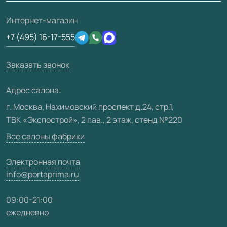
О фабрике
Полезная информация
Подготовка проемов
3D-модели
Интернет-магазин
Сертификаты
Отзывы клиентов
+7 (495) 16-17-555
Производство
Техническая информация
Вакансии
Заказать звонок
Юридическая информация
Медиацентр
Адрес салона:
Видео
г. Москва, Нахимовский проспект д.24, стр.1,
ТВК «Экспострой», 2 пав., 2 этаж, стенд №220
Карта сайта
Все салоны фабрики
Электронная почта
info@portaprima.ru
09:00-21:00
ежедневно