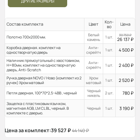
ДРУГИЕ РАЗМЕРЫ
Кол-
Состав комплекта
Цвет
Цена
во
Белый
30 750
₽
Полотно 700x2000 мм.
1 шт.
26 137
₽
камень
Коробка дверная. комплект на
Анти-
4 500
₽
1 шт.
одностворчатую дверь
скрейтч
Наличник прямоугольный с хвостовиком,
Анти-
2 400
₽
H=80мм, комплект на одностворчатую
1 шт.
скрейтч
дверь, Anti-Scratch
Ручка дверная NOVO / Ново (комплект из 2
Хром
2 520
₽
1 шт.
ручек) Хром матовый
матовый
Черный
780
₽
Петля дверная, 100*70*2,5-4ВВ , черный
2 шт.
никель
Защелка с пластиковым язычком,
3 190
₽
магнитная AGB, LM CL BL, черный. В
Черный
1 шт.
комплекте с дверью.
Цена за комплект:
39 527
₽
44 140
₽