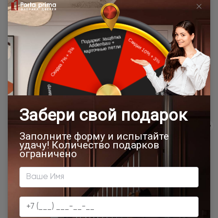
области, располагающиеся далее
расчёта в
10 км. от МКАД (кроме Щёлковского
одну
шоссе)\КАД
сторону от
МКАД\КАД
Доставка в регионы осуществляется по тарифам нашего
дилера в данном регионе или, при заказе через запрос с
сайта, отдельно рассчитывается менеджером интернет-
магазина.
Подробная информация о доставке
Товар относится к категориям:
Двери модерн
Стильные современные межкомнатные двери
700x1900
900x2000
1000x2100
700x2200
Двери межкомнатные 1000х2000 мм
900x1900