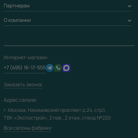
Обмен и возврат
Партнерам
Вызов замерщика
Рейки, баффели, стеллажи
Гарантия
Доставка
О компании
Погонаж
Дизайнерам / архитекторам
Вопрос-ответ
Монтаж
Накладки на дверь
Франшизам / дилерам
Контакты
Проекты
Ремонт дверей
Скачать материалы
О фабрике
Полезная информация
Подготовка проемов
3D-модели
Интернет-магазин
Сертификаты
Отзывы клиентов
+7 (495) 16-17-555
Производство
Техническая информация
Вакансии
Заказать звонок
Юридическая информация
Медиацентр
Адрес салона:
Видео
г. Москва, Нахимовский проспект д.24, стр.1,
ТВК «Экспострой», 2 пав., 2 этаж, стенд №220
Карта сайта
Все салоны фабрики