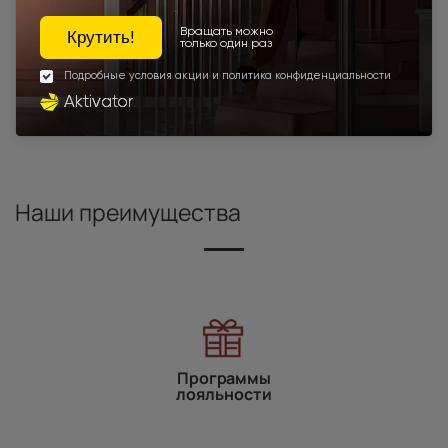
1100x2100
1200x2000
Белый ясень (nano-flex)
Шампань
Высота 180
Высота 190
Высота 195
Высота 205
Высота 210
Межкомнатные двери экошпон
Под заказ
Межкомнатные двери высотой 2000 мм
Наши преимущества
Программы
лояльности