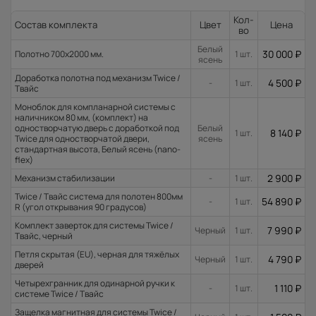
Кол-
Состав комплекта
Цвет
Цена
во
Белый
30 000
₽
Полотно 700x2000 мм.
1 шт.
ясень
Доработка полотна под механизм Twice /
4 500
₽
-
1 шт.
Твайс
Моноблок для компланарной системы с
наличником 80 мм, (комплект) на
одностворчатую дверь с доработкой под
Белый
8 140
₽
1 шт.
Twice для одностворчатой двери,
ясень
стандартная высота, Белый ясень (nano-
flex)
2 900
₽
Механизм стабилизации
-
1 шт.
Twice / Твайс система для полотен 800мм
54 890
₽
-
1 шт.
R (угол открывания 90 градусов)
Комплект заверток для системы Twice /
7 990
₽
Черный
1 шт.
Твайс, черный
Петля скрытая (EU), черная для тяжёлых
4 790
₽
Черный
1 шт.
дверей
Четырехгранник для одинарной ручки к
1 110
₽
-
1 шт.
системе Twice / Твайс
Защелка магнитная для системы Twice /