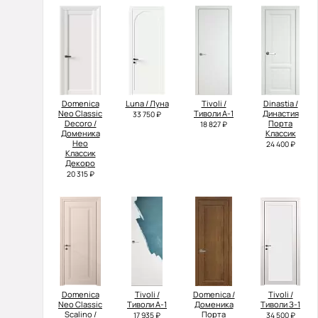
Domenica
Luna / Луна
Tivoli /
Dinastia /
Neo Classic
Тиволи А-1
Династия
33 750 ₽
Decoro /
Порта
18 827 ₽
Доменика
Классик
Нео
24 400 ₽
Классик
Декоро
20 315 ₽
Domenica
Tivoli /
Domenica /
Tivoli /
Neo Classic
Тиволи А-1
Доменика
Тиволи З-1
Scalino /
Порта
17 935 ₽
34 500 ₽