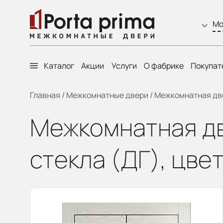
Мо
Каталог
Акции
Услуги
О фабрике
Покупат
Главная
/
Межкомнатные двери
/
Межкомнатная двер
Межкомнатная две
стекла (ДГ), цве