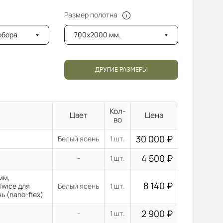
Размер полотна
добора
700x2000 мм.
ДРУГИЕ РАЗМЕРЫ
Кол-
Цвет
Цена
во
30 000
₽
Белый ясень
1 шт.
4 500
₽
-
1 шт.
мм,
8 140
₽
Twice для
Белый ясень
1 шт.
ь (nano-flex)
2 900
₽
-
1 шт.