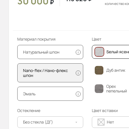
30 000
₽
количество к
Материал покрытия
Цвет
Белый ясен
Натуральный шпон
i
Дуб антик
Nano-flex / Нано-флекс
i
шпон
Орех
пепельный
Эмаль
i
Остекление
Цвет вставки
Без стекла (ДГ)
Нет