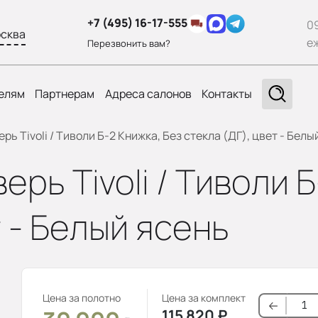
+7 (495) 16-17-555
0
сква
е
Перезвонить вам?
елям
Партнерам
Адреса салонов
Контакты
ь Tivoli / Тиволи Б-2 Книжка, Без стекла (ДГ), цвет - Белы
рь Tivoli / Тиволи Б
т - Белый ясень
Цена за полотно
Цена за комплект
115 820
₽