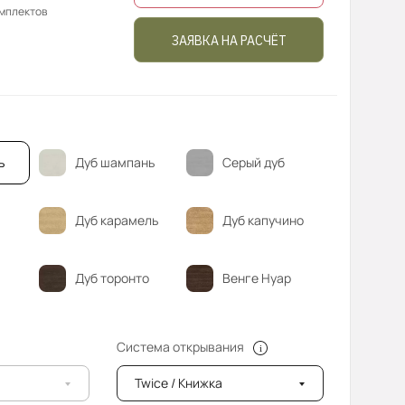
омплектов
ЗАЯВКА НА РАСЧЁТ
ь
Дуб шампань
Серый дуб
Дуб карамель
Дуб капучино
Дуб торонто
Венге Нуар
Система открывания
Twice / Книжка