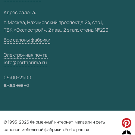
Медиацентр
Адрес салона:
Видео
г. Москва, Нахимовский проспект д.24, стр.1,
ТВК «Экспострой», 2 пав., 2 этаж, стенд №220
Карта сайта
Все салоны фабрики
Электронная почта
info@portaprima.ru
09:00-21:00
ежедневно
© 1993-2026 Фирменный интернет-магазин и сеть
салонов мебельной фабрики «Porta prima»