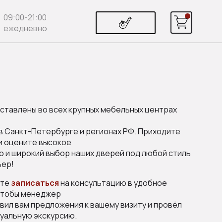
09:00-21:00
ежедневно
ставлены во всех крупных мебельных центрах
 в Санкт-Петербурге и регионах РФ. Приходите
 и оцените высокое
о и широкий выбор наших дверей под любой стиль
ьер!
ете
записаться
на консультацию в удобное
чтобы менеджер
вил вам предложения к вашему визиту и провёл
уальную экскурсию.