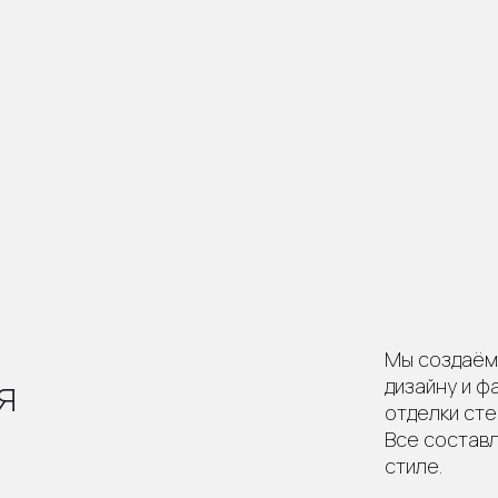
Мы создаём 
я
дизайну и ф
отделки сте
Все состав
стиле.