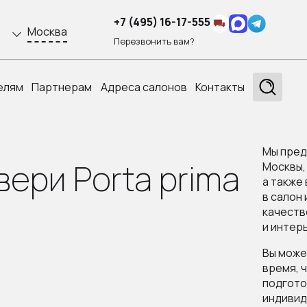
+7 (495) 16-17-555
Москва
Перезвонить вам?
елям
Партнерам
Адреса салонов
Контакты
Мы пред
ери Porta prima
Москвы,
а также
в салон
качеств
и интер
Вы мож
время, 
подгото
индивид