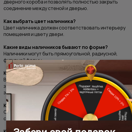
дверного короба и позволять полностью закрыть
соединение между стеной и дверью.
Как выбрать цвет наличника?
Цвет наличника должен соответствовать интерьеру
помещения и цвету двери.
Какие виды наличников бывают по форме?
Наличники могут быть прямоугольной, радиусной,
фигурной формы.
Как выбрать высоту наличника?
Высота наличника должна быть такой, чтобы
закрывать дверной короб и не мешать открытию и
закрытию двери.
Как выбрать стиль наличника?
Стиль наличника должен соответствовать общему
стилю интерьера.
Как выбрать фактуру наличника?