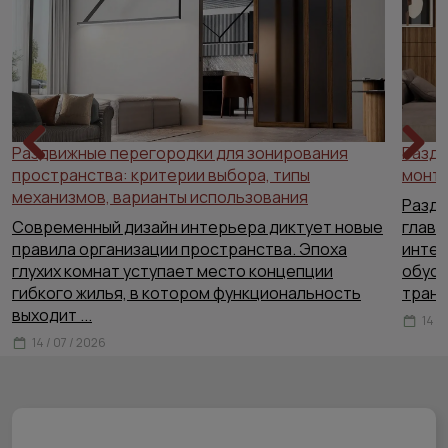
Раздвижные перегородки для зонирования
Раздв
пространства: критерии выбора, типы
Previous
Next
монта
механизмов, варианты использования
Раздв
Современный дизайн интерьера диктует новые
главн
правила организации пространства. Эпоха
интер
глухих комнат уступает место концепции
обусл
гибкого жилья, в котором функциональность
тран
выходит
...
14 /
14 / 07 / 2026