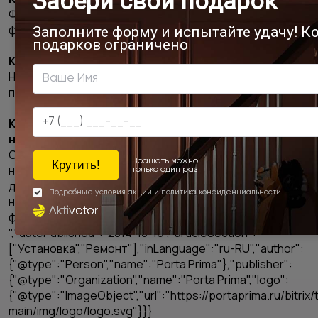
Фактура наличника должна быть гармоничной с
фактурой двери и других элементов интерьера.
Как правильно установить наличник?
Наличник устанавливается на дверной короб с
помощью монтажной пены или деревянных штифтов.
Какие ошибки следует избегать при выборе
наличника?
Следует избегать выбора наличника
несоответствующего стилю интерьера или цвету
двери, а также ошибок при установке, таких как
неправильное выравнивание или недостаточная
фиксация.
","datePublished":"2014-10-16","articleSection":
["Установка","Ремонт"],"inLanguage":"ru-RU","author":
{"@type":"Person","name":"Porta Prima"},"publisher":
{"@type":"Organization","name":"Porta Prima","logo":
{"@type":"ImageObject","url":"https://portaprima.ru/bitri
main/img/logo/logo.svg"}}}