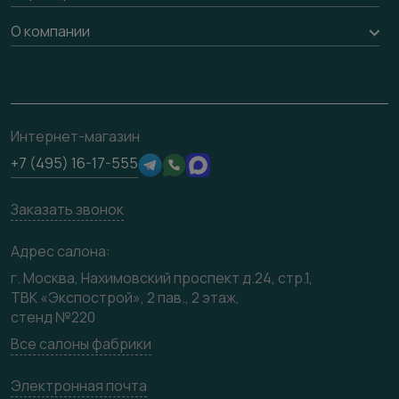
Гарантия
Погонаж
Доставка
Вопрос-ответ
Дизайнерам / архитекторам
О компании
Накладки на дверь
Монтаж
Проекты
Франшизам / дилерам
Контакты
Ремонт дверей
Полезная информация
Скачать материалы
О фабрике
Подготовка проемов
Отзывы клиентов
3D-модели
Сертификаты
Интернет-магазин
Техническая информация
Производство
+7 (495) 16-17-555
Юридическая информация
Вакансии
Заказать звонок
Медиацентр
Видео
Адрес салона:
Карта сайта
г. Москва, Нахимовский проспект д.24, стр.1,
ТВК «Экспострой», 2 пав., 2 этаж,
стенд №220
Все салоны фабрики
Электронная почта