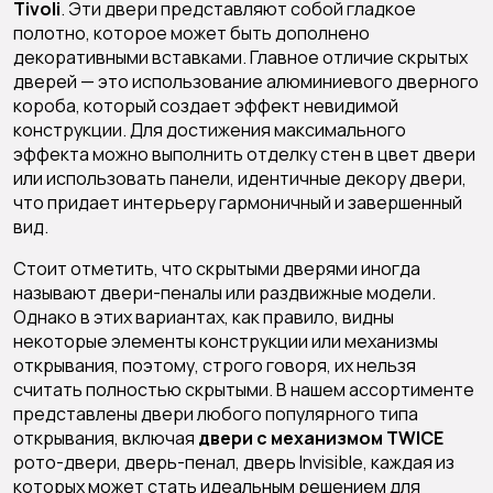
Tivoli
. Эти двери представляют собой гладкое
полотно, которое может быть дополнено
декоративными вставками. Главное отличие скрытых
дверей — это использование алюминиевого дверного
короба, который создает эффект невидимой
конструкции. Для достижения максимального
эффекта можно выполнить отделку стен в цвет двери
или использовать панели, идентичные декору двери,
что придает интерьеру гармоничный и завершенный
вид.
Стоит отметить, что скрытыми дверями иногда
называют двери-пеналы или раздвижные модели.
Однако в этих вариантах, как правило, видны
некоторые элементы конструкции или механизмы
открывания, поэтому, строго говоря, их нельзя
считать полностью скрытыми. В нашем ассортименте
представлены двери любого популярного типа
открывания, включая
двери с механизмом TWICE
рото-двери
,
дверь-пенал
,
дверь Invisible
, каждая из
которых может стать идеальным решением для