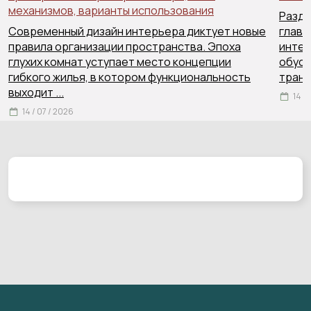
механизмов, варианты использования
Раздв
Современный дизайн интерьера диктует новые
главн
правила организации пространства. Эпоха
интер
глухих комнат уступает место концепции
обусл
гибкого жилья, в котором функциональность
тран
выходит
...
14 /
14 / 07 / 2026