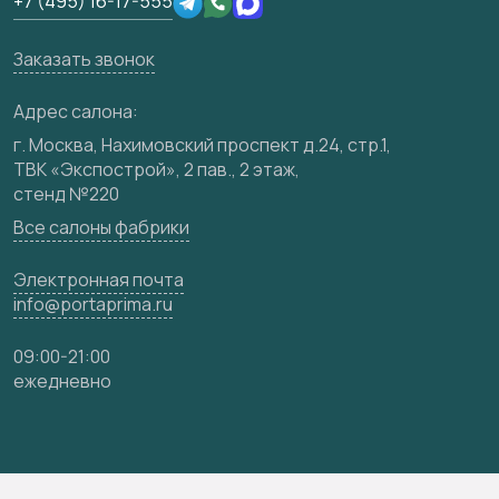
+7 (495) 16-17-555
Юридическая информация
Вакансии
Заказать звонок
Медиацентр
Видео
Адрес салона:
Карта сайта
г. Москва, Нахимовский проспект д.24, стр.1,
ТВК «Экспострой», 2 пав., 2 этаж,
стенд №220
Все салоны фабрики
Электронная почта
info@portaprima.ru
09:00-21:00
ежедневно