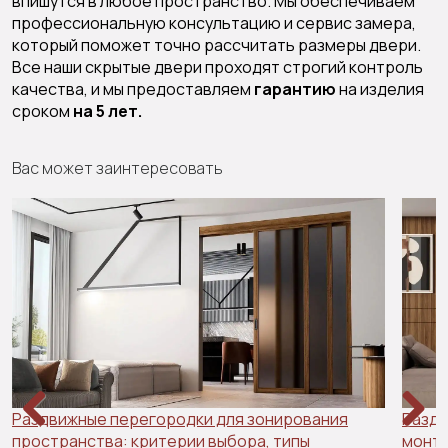
впишутся в любое пространство. Мы обеспечиваем
профессиональную консультацию и сервис замера,
который поможет точно рассчитать размеры двери.
Все наши скрытые двери проходят строгий контроль
качества, и мы предоставляем
гарантию
на изделия
сроком
на 5 лет.
Вас может заинтересовать
Раздвижные перегородки для зонирования
Раздв
пространства: критерии выбора, типы
Previous
Next
монта