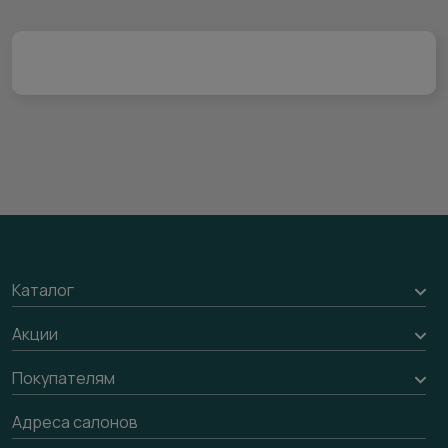
Каталог
Межкомнатные двери
Акции
Подбор двери
Акции компании
Покупателям
Межкомнатные перегородки
Доставка
Адреса салонов
Алюминиевые двери