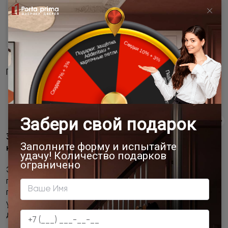
Преимущества:
никаких выступающих элементов;
идеально для небольших помещений;
современный и аккуратный внешний вид.
3. Складная дверь TWICE — решение для
нестандартных проёмов
Эта конструкция складывается в одну сторону, как
гармошка, и отлично справляется с ограниченным
пространством. Удобна там, где невозможно
установить классическую раздвижную или распашную
дверь.