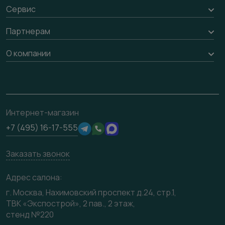
Оплата
Стеновые панели
Сервис
Обмен и возврат
Рейки, баффели, стеллажи
Вызов замерщика
Партнерам
Гарантия
Погонаж
Доставка
Вопрос-ответ
Дизайнерам / архитекторам
О компании
Накладки на дверь
Монтаж
Проекты
Франшизам / дилерам
Контакты
Ремонт дверей
Полезная информация
Скачать материалы
О фабрике
Подготовка проемов
Отзывы клиентов
3D-модели
Сертификаты
Интернет-магазин
Техническая информация
Производство
+7 (495) 16-17-555
Юридическая информация
Вакансии
Заказать звонок
Медиацентр
Видео
Адрес салона:
Карта сайта
г. Москва, Нахимовский проспект д.24, стр.1,
ТВК «Экспострой», 2 пав., 2 этаж,
стенд №220