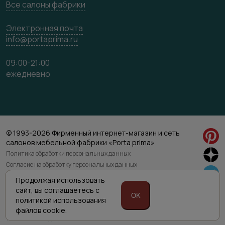
Все салоны фабрики
Электронная почта
info@portaprima.ru
09:00-21:00
ежедневно
© 1993-2026 Фирменный интернет-магазин и сеть
салонов мебельной фабрики «Porta prima»
Политика обработки персональных данных
Согласие на обработку персональных данных
Продолжая использовать
Приведенная на сайте информация не является публичной офертой
сайт,
вы соглашаетесь с
OK
и носит информационно ознакомительный характер.
политикой
использования
Для уточнения наличия и характеристик товара просьба обращаться
файлов cookie.
к менеджерам интернет магазина по указанным номерам телефонов.
Техническая поддержка сайта RuMaster