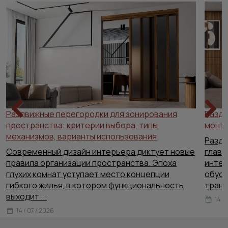
Раздвижные перегородки для зонирования
Раздв
пространства: критерии выбора, типы
Previous
Next
монта
механизмов, варианты использования
Раздв
Современный дизайн интерьера диктует новые
главн
правила организации пространства. Эпоха
интер
глухих комнат уступает место концепции
обусл
гибкого жилья, в котором функциональность
тран
выходит
...
14 /
14 / 07 / 2026