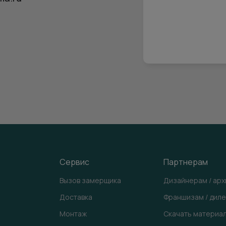
Сервис
Партнерам
Вызов замерщика
Дизайнерам / ар
Доставка
Франшизам / дил
Монтаж
Скачать материа