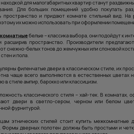
находкой для малогабаритных квартир станут раздвижны
вания. Для больших помещений удобно
покупать ра
ь пространство и придают комнате стильный вид. На
оэтому их можно использовать при оформлении помещени
жкомнатные
белые – классика выбора, они подойдут к ин
и расширив пространство. Производители предлагают
 от снежно-белых тонов до жемчужных или слоновой кос
стен и пола.
улярны филенчатые двери в классическом стиле, их прос
отна чаще всего выполняются в естественных цветах н
 в стиле ампир, барокко или классицизм.
ожность классического стиля – хай-тек. В комнатах, 
вают двери в светло-сером, черном или белом цве
нной фурнитурой.
цам этнических стилей стоит купить
межкомнатные 
 Формы дверных полотен должны быть простыми и четк