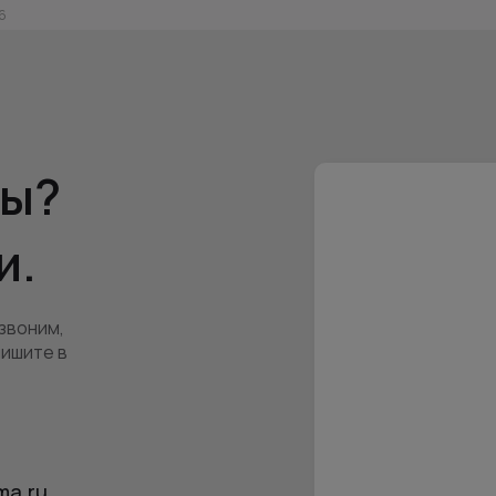
26
сы?
и.
звоним,
пишите в
ma.ru