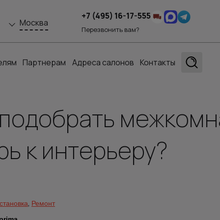
+7 (495) 16-17-555
Москва
Перезвонить вам?
елям
Партнерам
Адреса салонов
Контакты
 подобрать межком
рь к интерьеру?
,
становка
Ремонт
 prima