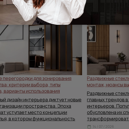
т заинтересовать
е перегородки для зонирования
Раздвижные стекля
ва: критерии выбора, типы
монтаж, нюансы в
, варианты использования
Раздвижные стекл
ый дизайн интерьера диктует новые
главных трендов 
ганизации пространства. Эпоха
интерьеров. Попу
нат уступает место концепции
обусловлена их с
лья, в котором функциональность
трансформироват
14 / 07 / 2026