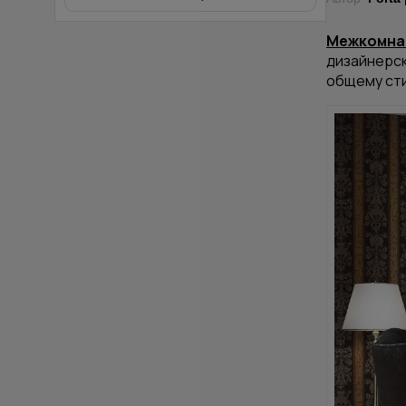
Межкомна
дизайнерск
общему ст