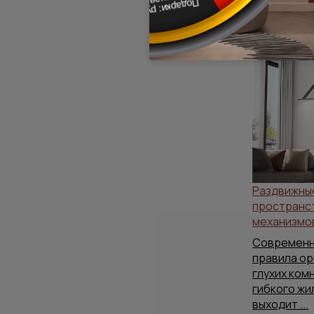
Вас може
Раздвижны
пространст
механизмов
Современн
правила ор
глухих ком
гибкого жи
выходит
...