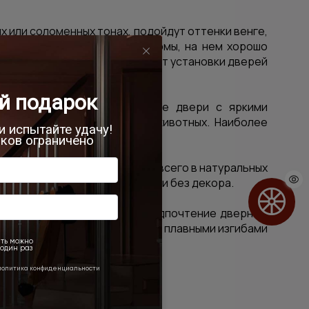
 или соломенных тонах, подойдут оттенки венге,
еометрически правильные формы, на нем хорошо
ня скандинавский стиль требует установки дверей
млении интерьера,
выбирайте двери
с яркими
ми, изображениями птиц и животных. Наиболее
дерева.
ектом состаренности, лучше всего в натуральных
ли же они есть, то практически без декора.
нтинента, следует отдать предпочтение дверным
ного дерева. Подойдут двери с плавными изгибами
уше!