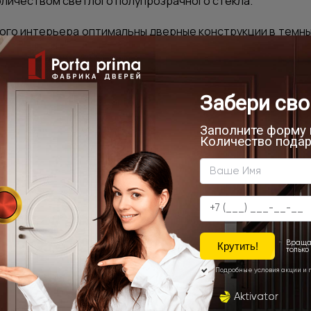
личеством светлого полупрозрачного стекла.
ого интерьера оптимальны дверные конструкции в темных
дерево, зебрано, черный дуб. Стекло должно иметь г
реться рисунки в японских мотивах. А популярный сегод
х или в светлых естественных тонах.
ы являетесь почитателем восточных стилей в офор
, украшенные замысловатыми растительными орнамента
 тональность полотен – благородные оттенки красного 
кантри характерны двери лаконичных простых форм с эфф
ветлых тонов. А вот стекла здесь – скорее исключение, ес
очет воплотить в интерьере экзотику африканского ко
ям в цветах венге, зебрано, анегри, эбенового или крас
 четкого геометрического рисунка.
тих стилей по своему красив, выбирайте тот, что Вам по д