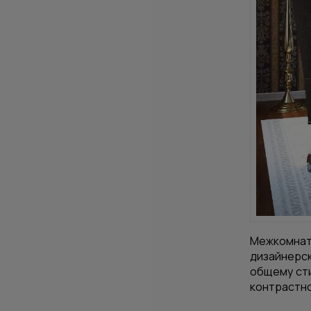
Межкомнат
дизайнерск
общему сти
контрастно