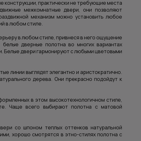
е конструкции, практически не требующие места
здвижные межкомнатные двери
, они позволяют
 раздвижной механизм можно установить любое
й в любом стиле.
терьеру в любом стиле, привнеся в него ощущение
 белые дверные полотна во многих вариантах
ти. Белые двери гармонируют с любыми цветовыми
тые линии выглядят элегантно и аристократично.
атурального дерева. Они прекрасно подойдут к
оформленных в этом высокотехнологичном стиле,
те. Чаще всего выбирают полотна с матовой
двери со шпоном
теплых оттенков натуральной
ими, хорошо смотрятся в этно-стилях полотна с