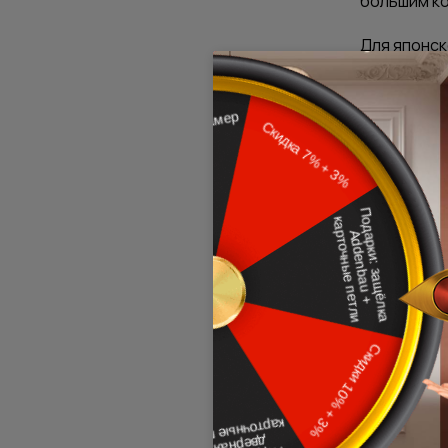
большим ко
Для японск
эбеновое 
будут смот
чисто белы
Если же в
витражами
подходящая
Для стиля 
оттенках с
Тем, кто х
конструкци
линий, без
Любой из э