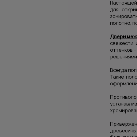
Настоящей 
для откры
зонироват
полотно, п
Двери ме
свежести 
оттенков –
решениями 
Всегда поп
Такие пол
оформлению
Противопол
устанавли
хромирова
Привержен
древесины.