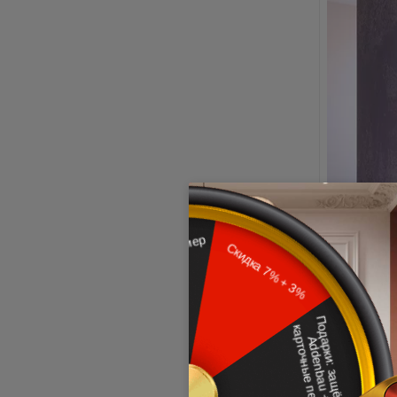
Выбор фурн
набор вклю
ограничите