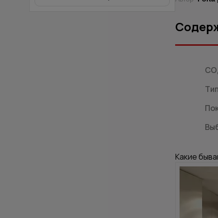
Содер
СО
Ти
По
Вы
Какие быва