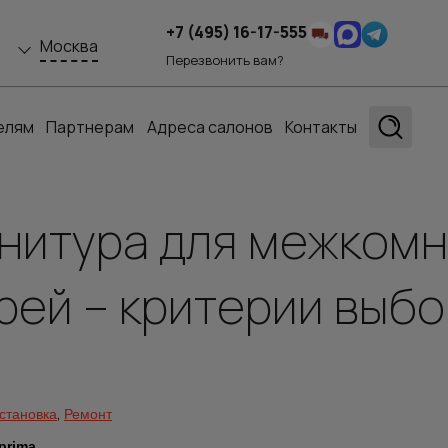
+7 (495) 16-17-555
Москва
Перезвонить вам?
елям
Партнерам
Адреса салонов
Контакты
нитура для межком
рей – критерии выб
,
становка
Ремонт
 prima