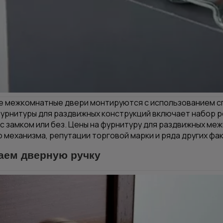
е межкомнатные двери
монтируются с использованием с
урнитуры для раздвижных конструкций включает набор р
 с замком или без. Цены на фурнитуру для раздвижных ме
 механизма, репутации торговой марки и ряда других фа
аем дверную ручку