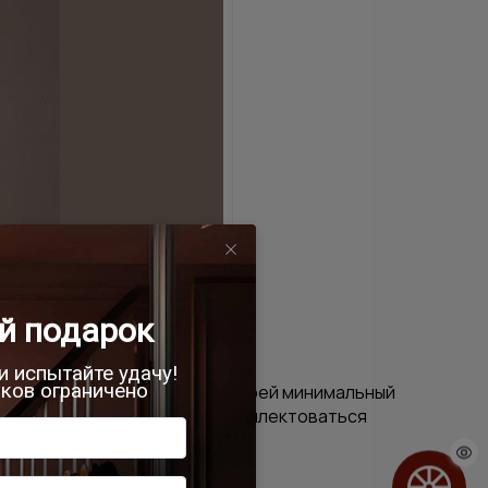
ого блока. Для распашных дверей минимальный
пашная конструкция может комплектоваться