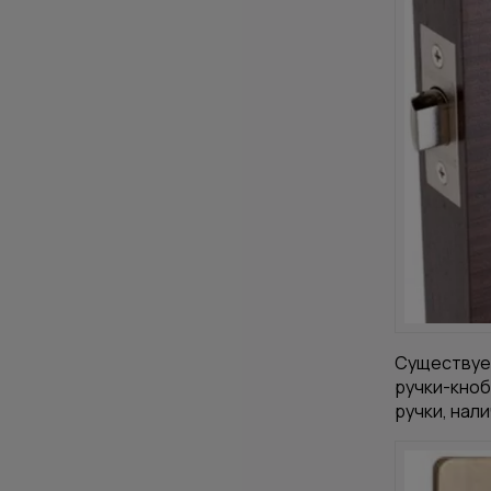
Существует
ручки-кноб
ручки, нал