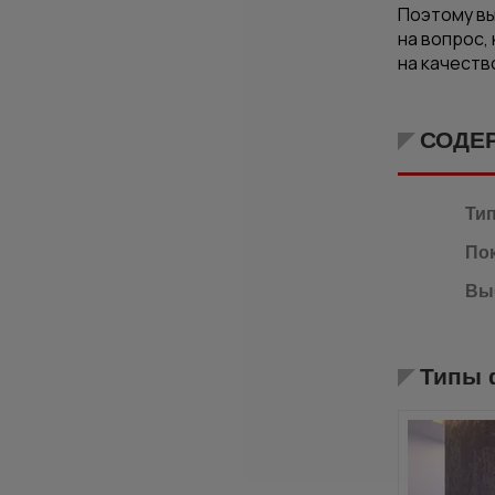
Поэтому вы
на вопрос,
на качеств
СОДЕ
Ти
По
Вы
Типы 