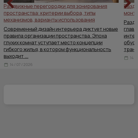
Раздвижные перегородки для зонирования
Раздв
пространства: критерии выбора, типы
Previous
Next
монта
механизмов, варианты использования
Раздв
Современный дизайн интерьера диктует новые
главн
правила организации пространства. Эпоха
интер
глухих комнат уступает место концепции
обусл
гибкого жилья, в котором функциональность
тран
выходит
...
14 /
14 / 07 / 2026