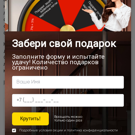
навыков и специальных инструментов. Поэтому
лучший вариант –
купить межкомнатные двери
в сборе
с фурнитурой. Такую услугу оказывают все магазины и
салоны, которые торгуют дверями, в том числе и
фабрика дверей Porta Prima.
Комплект межкомнатных дверей включает не только
дверную ручку, но также замок и дверные петли.
Собранные межкомнатные двери устанавливаются
легко и быстро, с минимальным количеством пыли и
мусора.
Выбираем дверные ручки под цвет
полотна