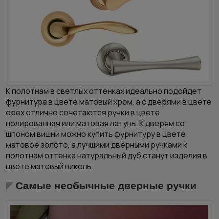
К полотнам в светлых оттенках идеально подойдет
фурнитура в цвете матовый хром, а с дверями в цвете
орех отлично сочетаются ручки в цвете
полированная или матовая латунь. К
дверям со
шпоном
вишни можно купить фурнитуру в цвете
матовое золото, а лучшими дверными ручками к
полотнам оттенка натуральный дуб станут изделия в
цвете матовый никель.
Самые необычные дверные ручки