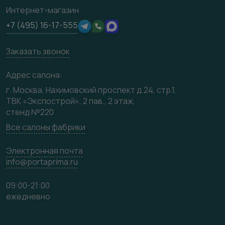
Сертификаты
Интернет-магазин
Техническая информация
Производство
+7 (495) 16-17-555
Юридическая информация
Вакансии
Заказать звонок
Медиацентр
Видео
Адрес салона:
Карта сайта
г. Москва, Нахимовский проспект д.24, стр.1,
ТВК «Экспострой», 2 пав., 2 этаж,
стенд №220
Все салоны фабрики
Электронная почта
info@portaprima.ru
09:00-21:00
ежедневно