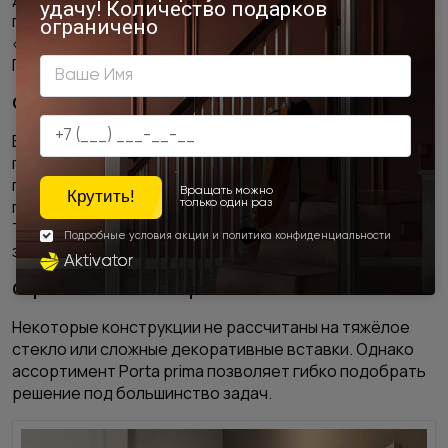
геометрия стен и потолка, особенно в системах типа
«пенал». Без подготовки могут возникнуть перекосы.
Поэтому монтаж стоит доверять специалистам.
Ограниченная звукоизоляция.
Важно понимать: раздвижные двери не обеспечивают
герметичного прилегания к проёму, а значит —
пропускают звук. Это не лучший выбор для
помещений, где требуется акустическая изоляция.
Тем не менее, они идеально подходят для зон, где
звукоизоляция не критична.
Ограничения по материалам.
Некоторые конструкции не рассчитаны на тяжёлое
стекло или сложные декоративные вставки. Однако
ассортимент Porta prima позволяет гибко подобрать
решение под большинство задач.