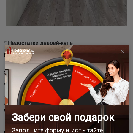
Недостатки дверей-купе
Двери-купе не универсальны, и важно понимать их
особенности до покупки:
Относительно высокая стоимость.
Качественные конструкции с прочными
направляющими, хорошей отделкой и надёжной
фурнитурой стоят дороже стандартных распашных
моделей. Но эти вложения оправдываются
долговечностью и функциональностью.
Требовательность к монтажу.
Для корректной работы необходима ровная