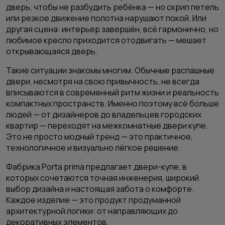
дверь, чтобы не разбудить ребёнка — но скрип петель
или резкое движение полотна нарушают покой. Или
другая сцена: интерьер завершён, всё гармонично, но
любимое кресло приходится отодвигать — мешает
открывающаяся дверь.
Такие ситуации знакомы многим. Обычные распашные
двери, несмотря на свою привычность, не всегда
вписываются в современный ритм жизни и реальность
компактных пространств. Именно поэтому всё больше
людей — от дизайнеров до владельцев городских
квартир — переходят на
межкомнатные двери купе
.
Это не просто модный тренд — это практичное,
технологичное и визуально лёгкое решение.
Фабрика Porta prima предлагает двери-купе, в
которых сочетаются точная инженерия, широкий
выбор дизайна и настоящая забота о комфорте.
Каждое изделие — это продукт продуманной
архитектурной логики: от направляющих до
декоративных элементов.