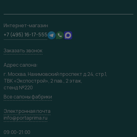
Контакты
Ремонт дверей
Полезная информация
Скачать материалы
О фабрике
Подготовка проемов
Отзывы клиентов
3D-модели
Сертификаты
Интернет-магазин
Техническая информация
Производство
+7 (495) 16-17-555
Юридическая информация
Вакансии
Заказать звонок
Медиацентр
Видео
Адрес салона:
Карта сайта
г. Москва, Нахимовский проспект д.24, стр.1,
ТВК «Экспострой», 2 пав., 2 этаж,
стенд №220
Все салоны фабрики
Электронная почта
info@portaprima.ru
09:00-21:00